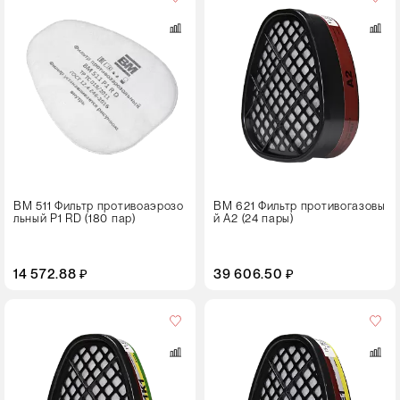
в
упаковке
24 пары
ВМ 511 Фильтр противоаэрозо
ВМ 621 Фильтр противогазовы
льный Р1 RD (180 пар)
й А2 (24 пары)
14 572.88 ₽
39 606.50 ₽
Кол-
во
в
упаковке
30 пар