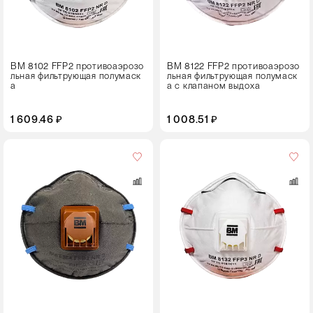
ВМ 8102 FFP2 противоаэрозо
ВМ 8122 FFP2 противоаэрозо
льная фильтрующая полумаск
льная фильтрующая полумаск
а
а с клапаном выдоха
1 609.46 ₽
1 008.51 ₽
Кол-
во
в
упаковке
10 штук