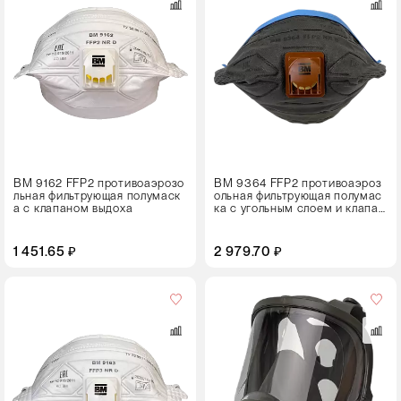
15 штук
ВМ 9162 FFP2 противоаэрозо
ВМ 9364 FFP2 противоаэроз
льная фильтрующая полумаск
ольная фильтрующая полумас
а с клапаном выдоха
ка с угольным слоем и клапан
ом выдоха
1 451.65 ₽
2 979.70 ₽
Кол-
во
в
упаковке
4 штуки
Размер