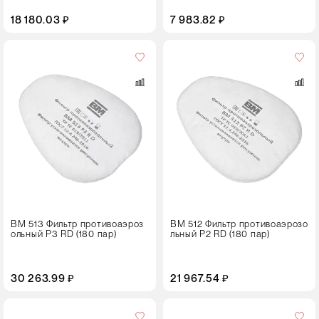
18 180.03 ₽
7 983.82 ₽
Кол-
во
в
упаковке
180 пар
ВМ 513 Фильтр противоаэроз
ВМ 512 Фильтр противоаэрозо
ольный Р3 RD (180 пар)
льный Р2 RD (180 пар)
30 263.99 ₽
21 967.54 ₽
Кол-
во