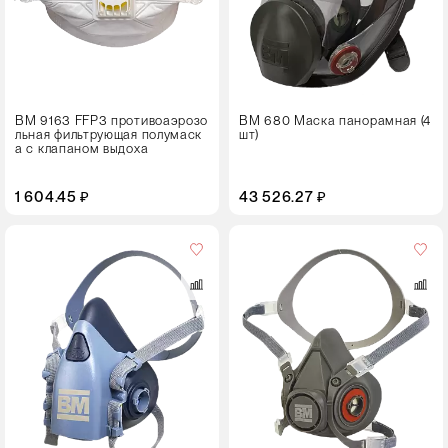
M
L
ВМ 9163 FFP3 противоаэрозо
ВМ 680 Маска панорамная (4
льная фильтрующая полумаск
шт)
а с клапаном выдоха
1 604.45 ₽
43 526.27 ₽
Кол-
во
в
упаковке
8 штук
Размер
S
M
L