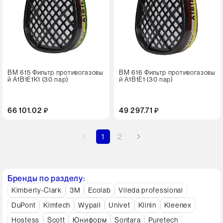
ВМ 615 Фильтр противогазовы
ВМ 616 Фильтр противогазовы
й А1В1Е1К1 (30 пар)
й А1В1Е1 (30 пар)
66 101.02 ₽
49 297.71 ₽
1
2
Бренды по разделу:
Kimberly-Clark
3M
Ecolab
Vileda professional
DuPont
Kimtech
Wypall
Univet
Klinin
Kleenex
Hostess
Scott
Юниформ
Sontara
Puretech