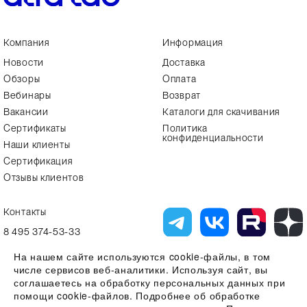
Компания
Информация
Новости
Доставка
Обзоры
Оплата
Вебинары
Возврат
Вакансии
Каталоги для скачивания
Сертификаты
Политика
конфиденциальности
Наши клиенты
Сертификация
Отзывы клиентов
Контакты
8 495 374-53-33
info7@alfa-lab.com
На нашем сайте используются cookie-файлы, в том
числе сервисов веб-аналитики. Используя сайт, вы
соглашаетесь на обработку персональных данных при
помощи cookie-файлов. Подробнее об обработке
Вся представленная на сайте информация, касающаяся технических
характеристик, наличия на складе, стоимости товаров, носит