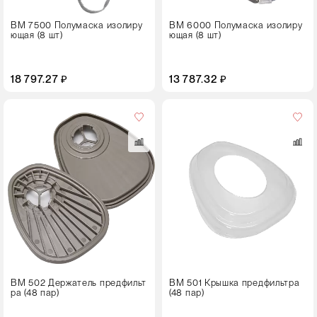
ВМ 7500 Полумаска изолиру
ВМ 6000 Полумаска изолиру
ющая (8 шт)
ющая (8 шт)
18 797.27 ₽
13 787.32 ₽
Кол-
во
в
упаковке
48 пар
ВМ 502 Держатель предфильт
ВМ 501 Крышка предфильтра
ра (48 пар)
(48 пар)