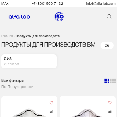
MAX
+7 (800) 500-71-32
info1@alfa-lab.com
Главная
/
Продукты для производств
ПРОДУКТЫ ДЛЯ ПРОИЗВОДСТВ ВМ
26
СИЗ
26 товаров
Все фильтры
По
Популярности
Кол-
во
в
упаковке