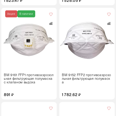
1 823.47 ₽
1 528.05 ₽
Кол-
во
Акция
В наличии
в
упаковке
25 штук
ВМ 9161 FFP1 противоаэрозол
ВМ 9152 FFP2 противоаэрозо
ьная фильтрующая полумаска
льная фильтрующая полумаск
с клапаном выдоха
а
891 ₽
1 782.62 ₽
Кол-
во
в
упаковке