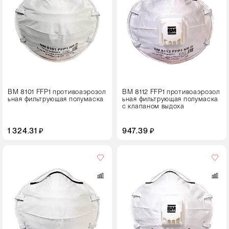
10 штук
ВМ 8101 FFP1 противоаэрозол
ВМ 8112 FFP1 противоаэрозол
ьная фильтрующая полумаска
ьная фильтрующая полумаска
с клапаном выдоха
1 324.31 ₽
947.39 ₽
Кол-
во
в
упаковке
10 штук