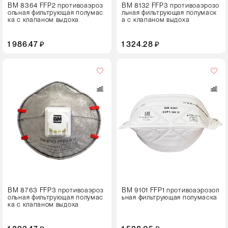
ВМ 8364 FFP2 противоаэроз
ВМ 8132 FFP3 противоаэрозо
ольная фильтрующая полумас
льная фильтрующая полумаск
ка с клапаном выдоха
а с клапаном выдоха
1 986.47 ₽
1 324.28 ₽
Кол-
во
в
упаковке
25 штук
ВМ 8763 FFP3 противоаэроз
ВМ 9101 FFP1 противоаэрозол
ольная фильтрующая полумас
ьная фильтрующая полумаска
ка с клапаном выдоха