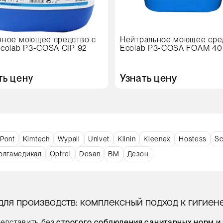
ное моющее средство с
Нейтральное моющее сре
colab P3-COSA CIP 92
Ecolab P3-COSA FOAM 40 (
ть цену
Узнать цену
Pont
Kimtech
Wypall
Univet
Klinin
Kleenex
Hostess
Sc
олгамедикал
Optrel
Desan
ВМ
Дезон
ля производств: комплексный подход к гигиене
едставить без
строгого соблюдения санитарных норм и 