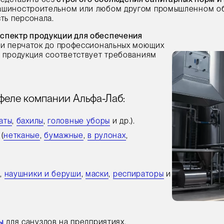
машиностроительном или любом другом промышленном о
ть персонала.
спектр продукции для обеспечения
 и перчаток до профессиональных моющих
я продукция соответствует требованиям
феле компании Альфа-Лаб:
аты
,
бахилы
,
головные уборы
и др.).
(
нетканые
,
бумажные
,
в рулонах
,
и
,
наушники и беруши
,
маски
,
респираторы
и
ы
для санузлов на предприятиях.