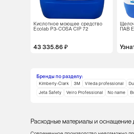
Кислотное моющее средство
Щелоч
Ecolab P3-COSA CIP 72
ПАВ E
43 335.86 ₽
Узна
Бренды по разделу:
Kimberly-Clark
3M
Vileda professional
Du
Jeta Safety
Veiro Professional
No name
В
Расходные материалы и оснащение д
Современное производство невозможно пр