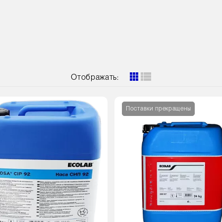
Отображать:
Поставки прекращены
овки
стра