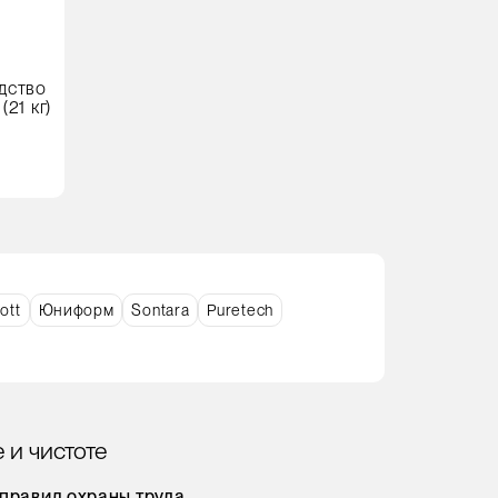
дство
21 кг)
ott
Юниформ
Sontara
Puretech
 и чистоте
правил охраны труда.