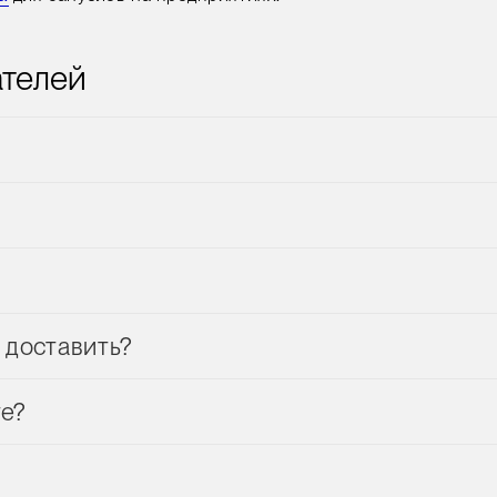
ателей
 доставить?
те?