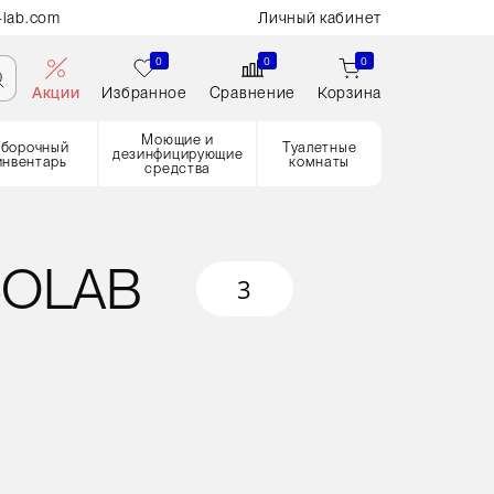
-lab.com
Личный кабинет
0
0
0
Акции
Избранное
Сравнение
Корзина
Моющие и
Уборочный
Туалетные
дезинфицирующие
инвентарь
комнаты
средства
COLAB
3