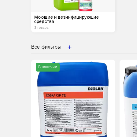
Моющие и дезинфицирующие
средства
3 товара
Все фильтры
Вес
Вес
В наличии
22 кг
24 кг
Тип
Тип
упаковки
упак
Канистра
Кани