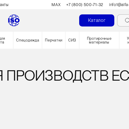
акты
MAX
+7 (800) 500-71-32
info1@alfa
Каталог
для
Протирочные
Спецодежда
Перчатки
СИЗ
ств
материалы
Я ПРОИЗВОДСТВ E