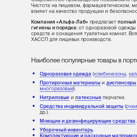
Чистота на пищевом, фармацевтическом, 
влияет на качество продукции и безопаснос
Компания «Альфа-Лаб»
предлагает
полный 
гигиены и порядка:
от одноразовой одежды
средств и оснащения туалетных комнат. Вс
ХАССП для пищевых производств.
Наиболее популярные товары в порт
Одноразовая одежда
(
комбинезоны
,
хал
Протирочные материалы
и
диспенсеры
многоразовые
).
Нитриловые
и
латексные
перчатки.
Средства индивидуальной защиты
(
очк
др.).
Моющие и дезинфицирующие средства
.
Уборочный инвентарь
.
Комплектующие и расходные материал