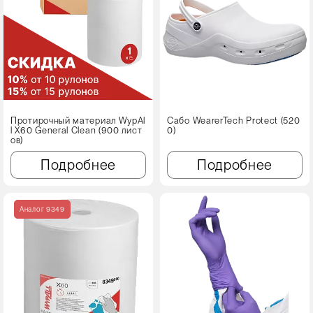
Протирочный материал WypAl
Сабо WearerTech Protect (520
l X60 Genеral Clean (900 лист
0)
ов)
Подробнее
Подробнее
Аналог 9349