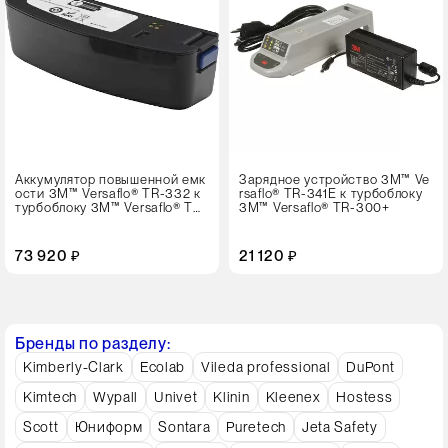
Аккумулятор повышенной емк
Зарядное устройство 3M™ Ve
ости 3M™ Versaflo® TR-332 к
rsaflo® TR-341E к турбоблоку
турбоблоку 3M™ Versaflo® TR-
3M™ Versaflo® TR-300+
300+
73 920 ₽
21 120 ₽
Бренды по разделу:
Kimberly-Clark
Ecolab
Vileda professional
DuPont
Kimtech
Wypall
Univet
Klinin
Kleenex
Hostess
Scott
Юниформ
Sontara
Puretech
Jeta Safety