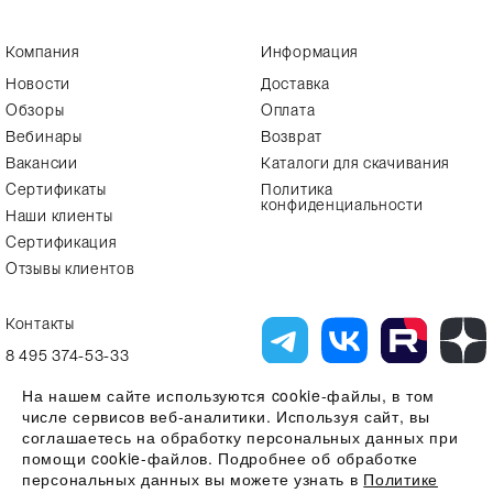
Компания
Информация
Новости
Доставка
Обзоры
Оплата
Вебинары
Возврат
Вакансии
Каталоги для скачивания
Сертификаты
Политика
конфиденциальности
Наши клиенты
Сертификация
Отзывы клиентов
Контакты
8 495 374-53-33
info7@alfa-lab.com
На нашем сайте используются cookie-файлы, в том
числе сервисов веб-аналитики. Используя сайт, вы
соглашаетесь на обработку персональных данных при
помощи cookie-файлов. Подробнее об обработке
Вся представленная на сайте информация, касающаяся технических
характеристик, наличия на складе, стоимости товаров, носит
персональных данных вы можете узнать в
Политике
информационный характер и ни при каких условиях не является