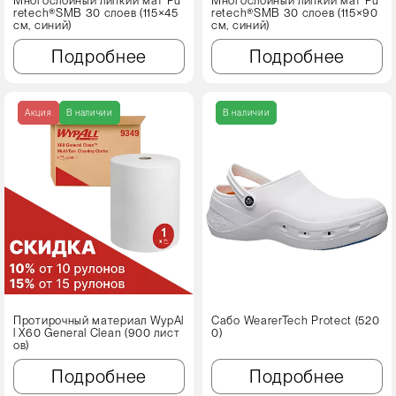
Многослойный липкий мат Pu
Многослойный липкий мат Pu
retech®SMB 30 слоев (115×45
retech®SMB 30 слоев (115×90
см, синий)
см, синий)
Подробнее
Подробнее
Акция
В наличии
В наличии
Протирочный материал WypAl
Сабо WearerTech Protect (520
l X60 Genеral Clean (900 лист
0)
ов)
Подробнее
Подробнее