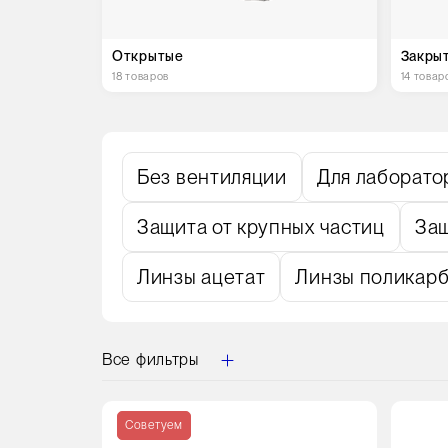
Открытые
Закры
18 товаров
14 товар
Без вентиляции
Для лаборато
Защита от крупных частиц
Защ
Линзы ацетат
Линзы поликар
Все фильтры
Цвет
Цвет
Советуем