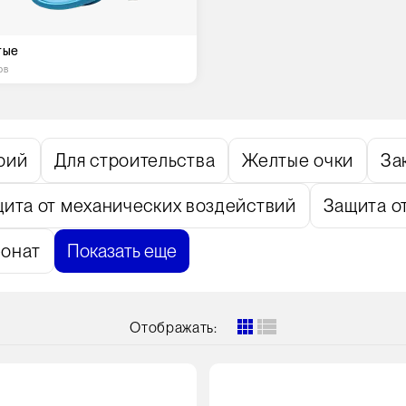
тые
ов
рий
Для строительства
Желтые очки
За
ита от механических воздействий
Защита о
бонат
Показать еще
Отображать:
Цвет