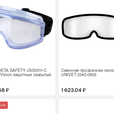
JETA SAFETY JSG1011-C
Сменная прозрачная линз
Vision защитные закрытые
UNIVET (042.060)
68 ₽
1 623.04 ₽
Кол-
во
туем
в