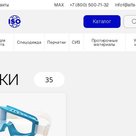
акты
MAX
+7 (800) 500-71-32
info1@alfa
Каталог
для
Протирочные
Спецодежда
Перчатки
СИЗ
ств
материалы
КИ
35