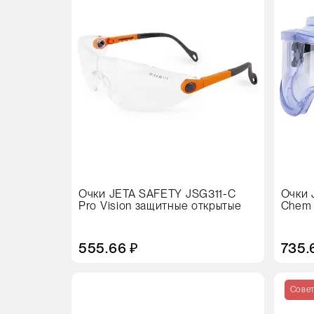
Очки JETA SAFETY JSG311-C
Очки 
Pro Vision защитные открытые
Chem 
555.66 ₽
735.
Цвет
Кол-
во
Сове
в