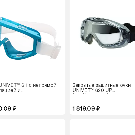
упаковке
5 штук
Цвет
UNIVET™ 611 с непрямой
Закрытые защитные очки
ляцией и
UNIVET™ 620 UP
апотевающим покрытием
(620U.02.10.00)
0.09 ₽
1 819.09 ₽
Цвет