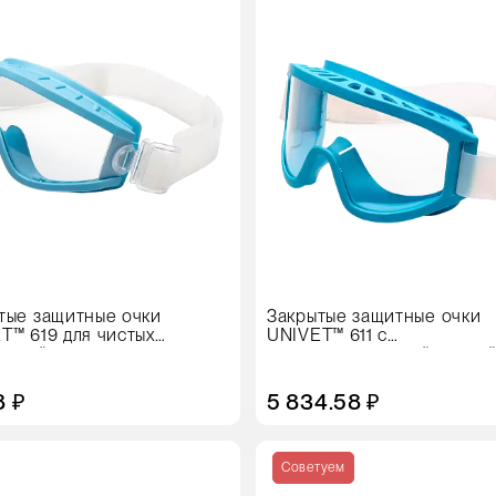
тые защитные очки
Закрытые защитные очки
T™ 619 для чистых
UNIVET™ 611 с
щений
антизапотевающей линзо
8 ₽
5 834.58 ₽
Кол-
во
Советуем
в