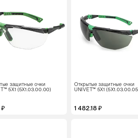
овке
упаковке
тук
10 штук
тые защитные очки
Открытые защитные очки
T™ 5Х1 (5Х1.03.00.00)
UNIVET™ 5Х1 (5X1.03.00.05
 ₽
1 482.18 ₽
Цвет