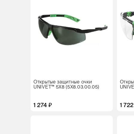
упак
10 ш
Цвет
Открытые защитные очки
Откры
UNIVET™ 5X8 (5X8.03.00.05)
UNIVE
1 274 ₽
1 722
Кол-
Цвет
во
в
упаковке