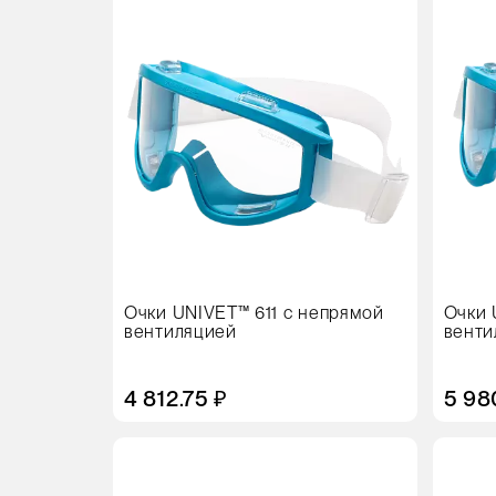
Очки UNIVET™ 611 с непрямой
Очки 
вентиляцией
венти
антиз
4 812.75 ₽
5 98
Цвет
Цвет