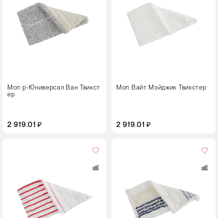
Размер,
см
40
Моп р-Юниверсал Ван Твикст
Моп Вайт Мэйджик Твикстер
ер
2 919.01 ₽
2 919.01 ₽
Цвет
Размер,
см
40