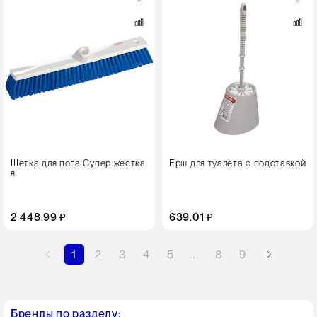
Щетка для пола Супер жестка
Ерш для туалета с подставкой
я
2 448.99 ₽
639.01 ₽
1
2
3
4
5
...
8
9
Бренды по разделу: