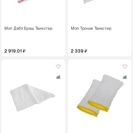
Моп Дабл Браш Твикстер
Моп Троник Твикстер
2 919.01 ₽
2 339 ₽
Цвет