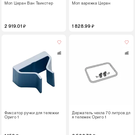
Моп Церан Ван Твикстер
Моп варежка Церан
2 919.01 ₽
1 828.99 ₽
Цвет
Фиксатор ручки для тележки
Держатель чехла 70 литров дл
Ориго 1
я тележек Ориго 1