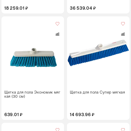
18 259.01 ₽
36 539.04 ₽
Кол-
во
в
упаковке
6 штук
Цвет
Размер,
см
30
Щетка для пола Экономик мяг
Щетка для пола Супер мягкая
кая (30 см)
50
639.01 ₽
14 693.96 ₽
Цвет