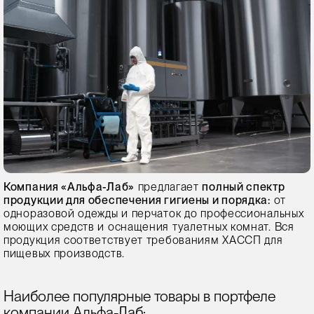
Компания «Альфа-Лаб»
предлагает
полный спектр
продукции для обеспечения гигиены и порядка:
от
одноразовой одежды и перчаток до профессиональных
моющих средств и оснащения туалетных комнат. Вся
продукция соответствует требованиям ХАССП для
пищевых производств.
Наиболее популярные товары в портфеле
компании Альфа-Лаб: