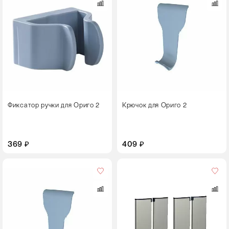
Фиксатор ручки для Ориго 2
Крючок для Ориго 2
369 ₽
409 ₽
Кол-
во
в
упаковке
4 дверцы
Цвет