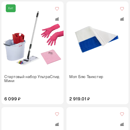
Цвет
Хит
Размер,
см
40
Стартовый набор УльтраСпид
Моп Блю Твикстер
Мини
6 099 ₽
2 919.01 ₽
Цвет