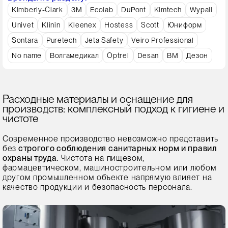
Kimberly-Clark
3M
Ecolab
DuPont
Kimtech
Wypall
Univet
Klinin
Kleenex
Hostess
Scott
Юниформ
Sontara
Puretech
Jeta Safety
Veiro Professional
No name
Волгамедикал
Optrel
Desan
ВМ
Дезон
Расходные материалы и оснащение для
производств: комплексный подход к гигиене и
чистоте
Современное производство невозможно представить
без
строгого соблюдения санитарных норм и правил
охраны труда.
Чистота на пищевом,
фармацевтическом, машиностроительном или любом
другом промышленном объекте напрямую влияет на
качество продукции и безопасность персонала.