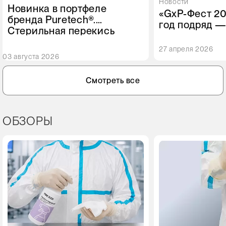
Новости
Новинка в портфеле
«GxP-Фест 20
бренда Puretech®.
год подряд —
Стерильная перекись
старт карьер
водорода Puretech®
студентов со
27 апреля 2026
PEROXIDE GMP
03 августа 2026
Смотреть все
ОБЗОРЫ