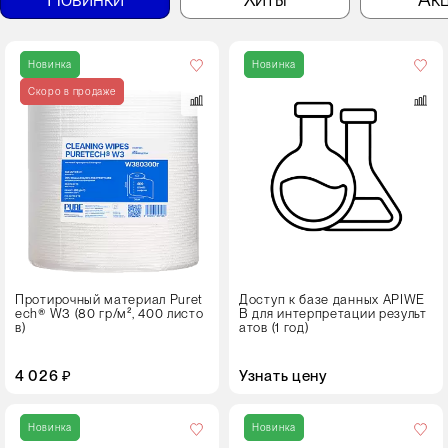
Срок
лицензии
Новинка
Новинка
Скоро в продаже
1 год
Протирочный материал Puret
Доступ к базе данных APIWE
ech® W3 (80 гр/м², 400 листо
B для интерпретации результ
в)
атов (1 год)
4 026 ₽
Узнать цену
Кол-
во
Новинка
Новинка
в