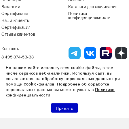
Вакансии
Каталоги для скачивания
Сертификаты
Политика
конфиденциальности
Наши клиенты
Сертификация
Отзывы клиентов
Контакты
8 495 374-53-33
info7@alfa-lab.com
На нашем сайте используются cookie-файлы, в том
числе сервисов веб-аналитики. Используя сайт, вы
соглашаетесь на обработку персональных данных при
помощи cookie-файлов. Подробнее об обработке
Вся представленная на сайте информация, касающаяся технических
характеристик, наличия на складе, стоимости товаров, носит
персональных данных вы можете узнать в
Политике
информационный характер и ни при каких условиях не является
конфиденциальности
публичной офертой, определяемой положениями Статьи 437(2)
Гражданского кодекса РФ
0
0
0
Все права защищены 2026 © ООО "Компания Альфа-Лаб" ИНН
Принять
7731644966 | ОГРН 1107746123121
Акции
Избранное
Сравнение
Корзина