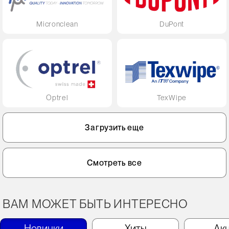
Micronclean
DuPont
Optrel
TexWipe
Загрузить еще
Смотреть все
ВАМ МОЖЕТ БЫТЬ ИНТЕРЕСНО
Новинки
Хиты
Ак