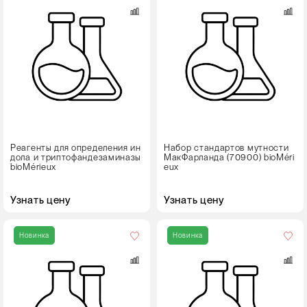
упаковке
6 стандартов
Реагенты для определения ин
Набор стандартов мутности
дола и триптофандезаминазы
МакФарланда (70900) bioMéri
bioMérieux
eux
Узнать цену
Узнать цену
Кол-
во
Новинка
Новинка
в
упаковке
2х5 мл