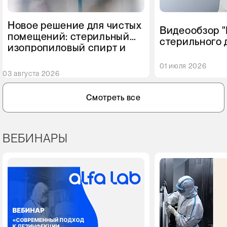
Новое решение для чистых
Видеообзор 
помещений: стерильный
стерильного 
изопропиловый спирт и
Puretech® IP
стерильная перекись
01 июля 2026
водорода
03 августа 2026
Смотреть все
ВЕБИНАРЫ