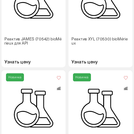
Реактив JAMES (70542) bioMé
Реактив XYL (70530) bioMérie
rieux для API
ux
Узнать цену
Узнать цену
Объем,
л
Новинка
Новинка
5