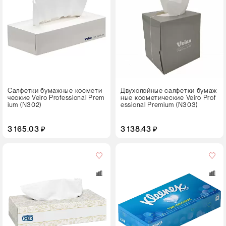
30 пачек
Цвет
Салфетки бумажные космети
Двухслойные салфетки бумаж
ческие Veiro Professional Prem
ные косметические Veiro Prof
ium (N302)
essional Premium (N303)
3 165.03 ₽
3 138.43 ₽
Кол-
во
в
упаковке
24 пачки
Цвет