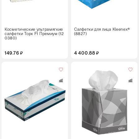
Косметические ультрамягкие
Салфетки для лица Kleenex®
салфетки Торк F1 Премиум (12
(8827)
0380)
149.76 ₽
4 400.88 ₽
Кол-
во
в
упаковке
12 пачек
Цвет