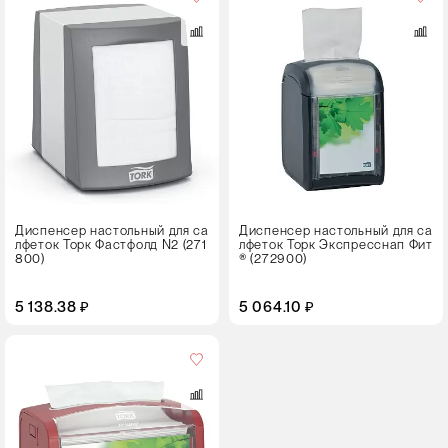
Диспенсер настольный для са
Диспенсер настольный для са
лфеток Торк Фастфолд N2 (271
лфеток Торк Экспресснап Фит
800)
® (272900)
5 138.38 ₽
5 064.10 ₽