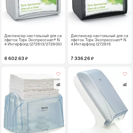
Диспенсер настольный для са
Диспенсер настольный для са
лфеток Торк Экспресснап® N
лфеток Торк Экспресснап® N
4 Интерфолд (272613/272600)
4 Интерфолд (272611)
6 602.63 ₽
7 336.26 ₽
Цвет