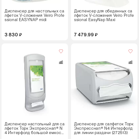
Диспенсер для настольных са
Диспенсер для обеденных са
лфеток V-сложения Veiro Profe
лфеток V-сложения Veiro Profe
ssional EASYNAP midi
ssional EasyNap Maxi
3 830 ₽
7 479.99 ₽
Цвет
Диспенсер настольный для са
Диспенсер для салфеток Торк
лфеток Торк Экспресснап® N
Экспресснап® N4 Интерфолд
4 Интерфолд большой емкост
для линии раздачи (272513)
и (272213)