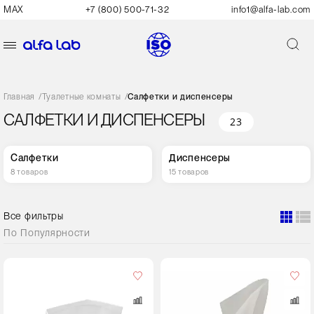
MAX
+7 (800) 500-71-32
info1@alfa-lab.com
Главная
/
Туалетные комнаты
/
Салфетки и диспенсеры
САЛФЕТКИ И ДИСПЕНСЕРЫ
23
Салфетки
Диспенсеры
8 товаров
15 товаров
Все фильтры
По
Популярности
Кол-
во
в
упаковке