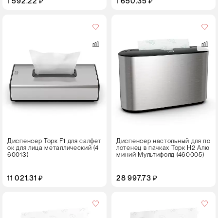
1 592.22 ₽
1 650.35 ₽
Цвет
Диспенсер Торк F1 для салфет
Диспенсер настольный для по
ок для лица металлический (4
лотенец в пачках Торк H2 Алю
60013)
миний Мультифолд (460005)
11 021.31 ₽
28 997.73 ₽
Цвет