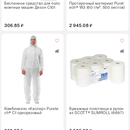
Беспенное средство для поло
Протирочный материал Puret
моечных машин Дезон C101
ech® W3 (60 г/м², 500 листов)
306.85 ₽
2 945.08 ₽
Кол-
во
в
упаковке
6 рулонов
Цвет
Комбинезон «Каспер» Purete
Бумажные полотенца в рулон
ch® С1 одноразовый
ах SCOTT® SLIMROLL (6697)