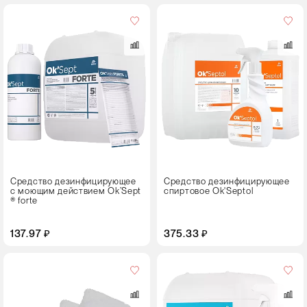
Объем,
л
0,75
1
5
Тип
упаковки
Флакон с триггером
Средство дезинфицирующее
Средство дезинфицирующее
с моющим действием Ok’Sept
спиртовое Ok'Septol
® forte
137.97 ₽
375.33 ₽
Объем,
л
0,75