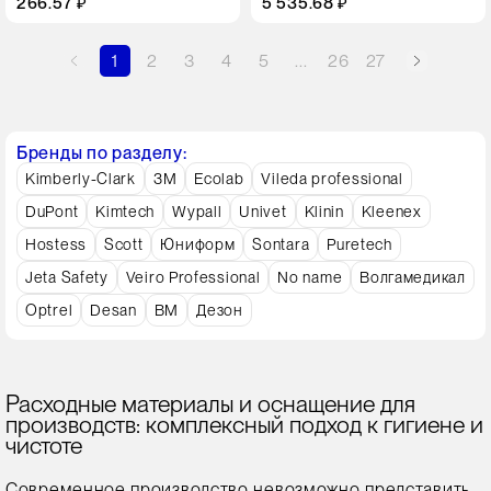
266.57 ₽
5 535.68 ₽
1
2
3
4
5
...
26
27
Бренды по разделу:
Kimberly-Clark
3M
Ecolab
Vileda professional
DuPont
Kimtech
Wypall
Univet
Klinin
Kleenex
Hostess
Scott
Юниформ
Sontara
Puretech
Jeta Safety
Veiro Professional
No name
Волгамедикал
Optrel
Desan
ВМ
Дезон
Расходные материалы и оснащение для
производств: комплексный подход к гигиене и
чистоте
Современное производство невозможно представить