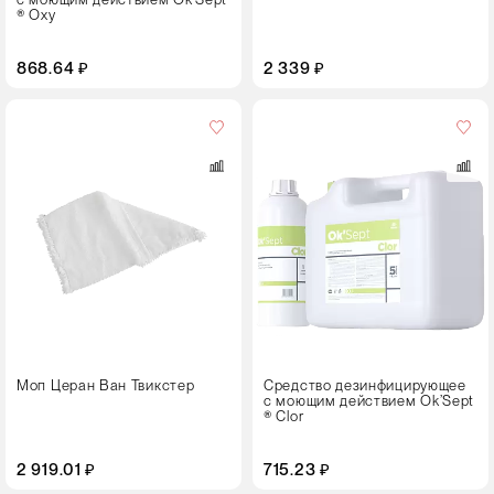
® Oxy
868.64 ₽
2 339 ₽
Объем,
л
1
5
Тип
упаковки
Флакон с крышкой
Моп Церан Ван Твикстер
Средство дезинфицирующее
с моющим действием Ok’Sept
® Clor
2 919.01 ₽
715.23 ₽