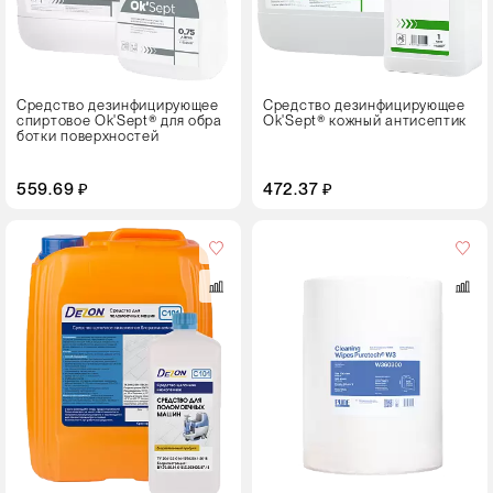
упаковки
Флакон с дозатором
Средство дезинфицирующее
Средство дезинфицирующее
спиртовое Ok'Sept® для обра
Ok'Sept® кожный антисептик
ботки поверхностей
559.69 ₽
472.37 ₽
Размер
листа,
см
30⨯34
Кол-
во
в
упаковке
1 рулон