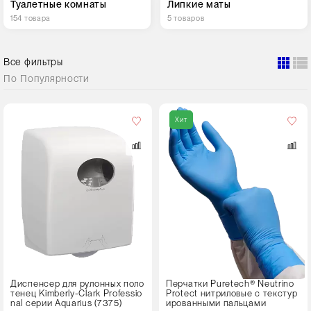
Туалетные комнаты
Липкие маты
154 товара
5 товаров
Все фильтры
По
Популярности
Кол-
во
Хит
в
упаковке
50 пар
Размер
S
M
L
XL
Диспенсер для рулонных поло
Перчатки Puretech® Neutrino
тенец Kimberly-Clark Professio
Protect нитриловые с текстур
nal серии Aquarius (7375)
ированными пальцами