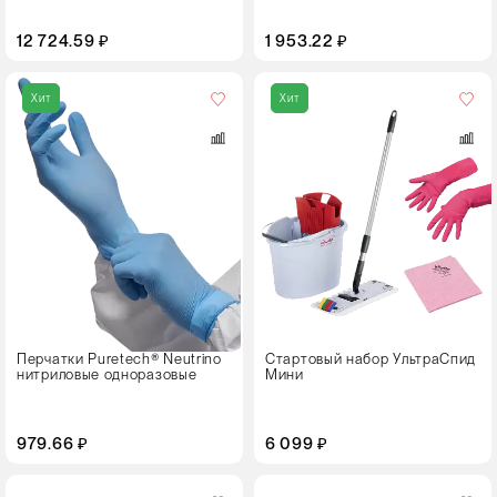
12 724.59 ₽
1 953.22 ₽
Цвет
Хит
Хит
Перчатки Puretech® Neutrino
Стартовый набор УльтраСпид
нитриловые одноразовые
Мини
979.66 ₽
6 099 ₽
Цвет