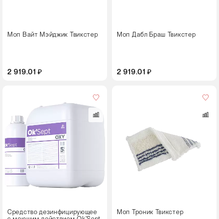
Моп Вайт Мэйджик Твикстер
Моп Дабл Браш Твикстер
2 919.01 ₽
2 919.01 ₽
Цвет
Размер,
см
40
Средство дезинфицирующее
Моп Троник Твикстер
с моющим действием Ok’Sept