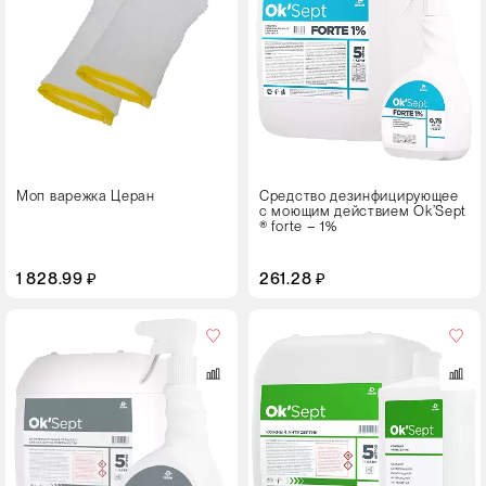
5
Тип
упаковки
Флакон с триггером
Моп варежка Церан
Средство дезинфицирующее
с моющим действием Ok’Sept
® forte – 1%
1 828.99 ₽
261.28 ₽
Объем,
л
0,5
1
5
Тип