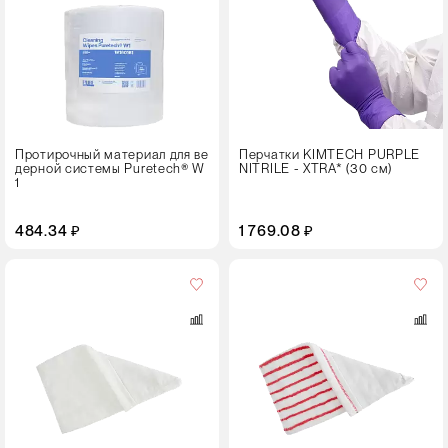
Размер
XL
Цвет
Протирочный материал для ве
Перчатки KIMTECH PURPLE
дерной системы Puretech® W
NITRILE - XTRA* (30 см)
1
484.34 ₽
1 769.08 ₽
Размер,
см
40