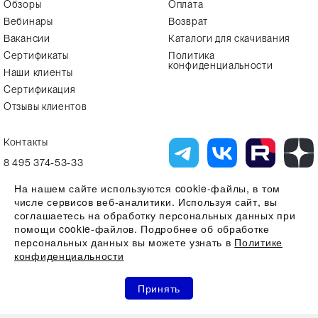
Обзоры
Оплата
Вебинары
Возврат
Вакансии
Каталоги для скачивания
Сертификаты
Политика
конфиденциальности
Наши клиенты
Сертификация
Отзывы клиентов
Контакты
8 495 374-53-33
info7@alfa-lab.com
На нашем сайте используются cookie-файлы, в том
числе сервисов веб-аналитики. Используя сайт, вы
соглашаетесь на обработку персональных данных при
помощи cookie-файлов. Подробнее об обработке
Вся представленная на сайте информация, касающаяся технических
характеристик, наличия на складе, стоимости товаров, носит
персональных данных вы можете узнать в
Политике
информационный характер и ни при каких условиях не является
конфиденциальности
публичной офертой, определяемой положениями Статьи 437(2)
Гражданского кодекса РФ
0
0
0
Все права защищены 2026 © ООО "Компания Альфа-Лаб" ИНН
Принять
7731644966 | ОГРН 1107746123121
Акции
Избранное
Сравнение
Корзина