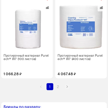
в
упаковке
1 штука
Цвет
Протирочный материал Puret
Протирочный материал Puret
ech® W7 (100 листов)
ech® W7 (400 листов)
1 066.28 ₽
4 067.48 ₽
1
2
Бренды по разделу: