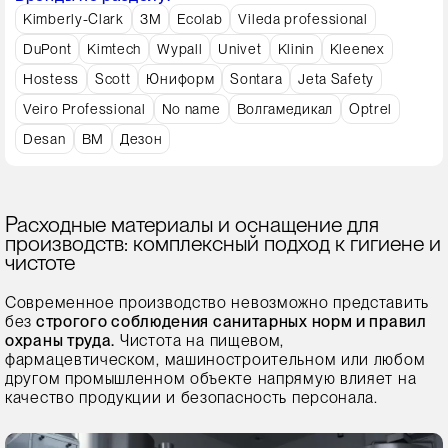
Kimberly-Clark
3M
Ecolab
Vileda professional
DuPont
Kimtech
Wypall
Univet
Klinin
Kleenex
Hostess
Scott
Юниформ
Sontara
Jeta Safety
Veiro Professional
No name
Волгамедикал
Optrel
Desan
ВМ
Дезон
Расходные материалы и оснащение для
производств: комплексный подход к гигиене и
чистоте
Современное производство невозможно представить
без
строгого соблюдения санитарных норм и правил
охраны труда.
Чистота на пищевом,
фармацевтическом, машиностроительном или любом
другом промышленном объекте напрямую влияет на
качество продукции и безопасность персонала.