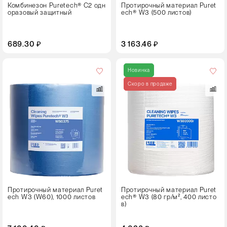
Комбинезон Puretech® C2 одн
Протирочный материал Puret
оразовый защитный
ech® W3 (500 листов)
689.30 ₽
3 163.46 ₽
Размер
листа,
Новинка
см
Скоро в продаже
30⨯34
Кол-
во
в
упаковке
1 рулон
Цвет
Протирочный материал Puret
Протирочный материал Puret
ech W3 (W60), 1000 листов
ech® W3 (80 гр/м², 400 листо
в)