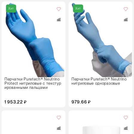
Кол-
во
Хит
Хит
в
упаковке
50 пар
Размер
S
M
L
XL
Перчатки Puretech® Neutrino
Перчатки Puretech® Neutrino
Protect нитриловые с текстур
нитриловые одноразовые
ированными пальцами
1 953.22 ₽
979.66 ₽
Размер
листа,
см
30⨯34