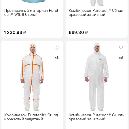
XXL
Протирочный материал Puret
Комбинезон Puretech® C5 одн
ech® W5, 68 гр/м²
оразовый защитный
XXXL
1 230.98 ₽
689.30 ₽
Пол
универсальный
Размер
S
M
L
XL
XXL
Комбинезон Puretech® C6 од
Комбинезон Puretech® C7 одн
норазовый защитный
оразовый защитный
XXXL