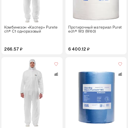
Комбинезон «Каспер» Purete
Протирочный материал Puret
ch® С1 одноразовый
ech® W3 (W60)
266.57 ₽
6 400.12 ₽
Цвет