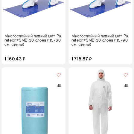
см
115×90
Многослойный липкий мат Pu
Многослойный липкий мат Pu
retech®SMB 30 слоев (115×60
retech®SMB 30 слоев (115×90
см, синий)
см, синий)
1 160.43 ₽
1 715.87 ₽
Пол
универсальный
Размер
S
M
L
XL