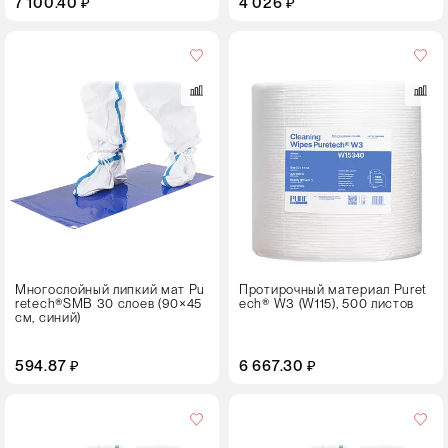
7 100.40 ₽
4 026 ₽
Цвет
Многослойный липкий мат Pu
Протирочный материал Puret
retech®SMB 30 слоев (90×45
ech® W3 (W115), 500 листов
см, синий)
594.87 ₽
6 667.30 ₽
Кол-
во
в
упаковке