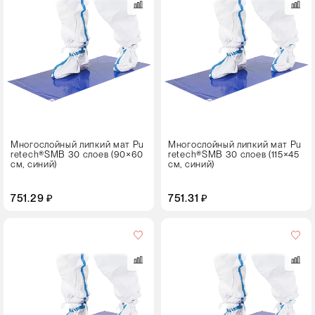
8 штук
Размер,
см
115×45
Многослойный липкий мат Pu
Многослойный липкий мат Pu
retech®SMB 30 слоев (90×60
retech®SMB 30 слоев (115×45
см, синий)
см, синий)
751.29 ₽
751.31 ₽
Кол-
во
в
упаковке
8 штук
Размер,