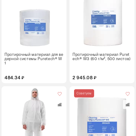
Кол-
во
в
упаковке
1 рулон
Протирочный материал для ве
Протирочный материал Puret
дерной системы Puretech® W
ech® W3 (60 г/м², 500 листов)
1
484.34 ₽
2 945.08 ₽
Цвет
Советуем