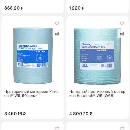
866.20 ₽
1 220 ₽
Размер
листа,
см
30⨯38
Кол-
во
в
упаковке
1 рулон
Цвет
Протирочный материал Puret
Нетканый протирочный матер
ech® W5, 50 гр/м²
иал Puretech® W5 (W68)
3 450.16 ₽
4 800.70 ₽
Кол-
во