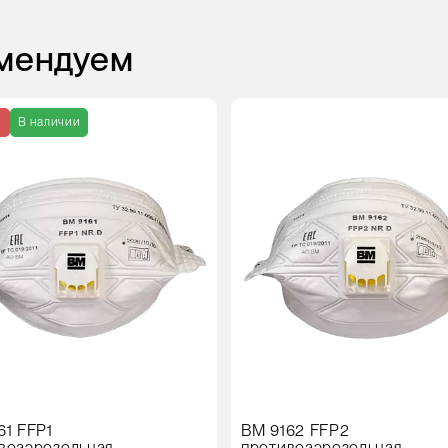
омендуем
я
В наличии
61 FFP1
ВМ 9162 FFP2
воаэрозольная
противоаэрозольная