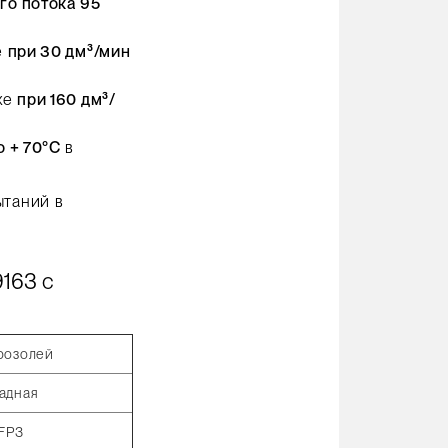
го потока 95
е
при 30 дм³/мин
хе
при 160 дм³/
 + 70°C
в
ытаний в
163 с
розолей
адная
FP3