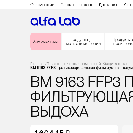
О компании
Скачать каталог
Доставка
Конт
Продукты для
Продукты 
Химреактивы
чистых помещений
производ
Главная
/
Товары для чистых помещений
/
Защита органов
ВМ 9163 FFP3 противоаэрозольная фильтрующая полум
ВМ 9163 FFP3
ФИЛЬТРУЮЩАЯ
ВЫДОХА