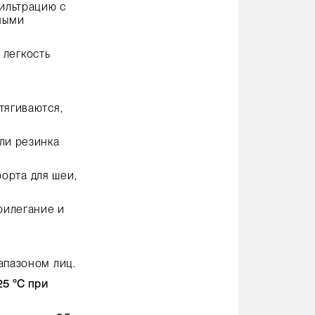
ильтрацию с
ными
 легкость
тягиваются,
ли резинка
форта для шеи,
рилегание и
апазоном лиц.
25 °С при