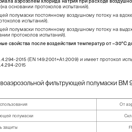
иала аэрозолем хлорида натрия при расходе воздушно
%
(на основании протоколов испытаний).
щей полумаски постоянному воздушному потоку на вдох
отоколов испытаний).
щей полумаски постоянному воздушному потоку на выдо
ании протоколов испытаний).
е свойства после воздействия температур от –30°C до
4.294-2015 (EN 149:2001+А1:2009) и имеет протокол исп
.4.294-2015
ивоаэрозольной фильтрующей полумаски ВМ 9
использования
От аэ
ующей полумаски
Скл
ь защиты
F