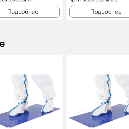
рующая полумаска с
фильтрующая полумаска с
ном выдоха
клапаном выдоха
Подробнее
Подробнее
е