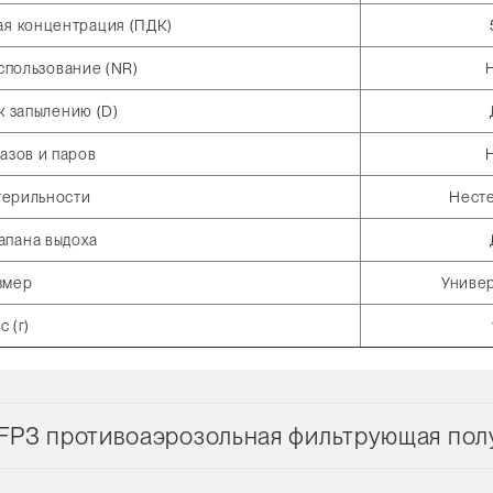
ая концентрация (ПДК)
спользование (NR)
к запылению (D)
газов и паров
терильности
Нест
апана выдоха
змер
Униве
с (г)
FP3 противоаэрозольная фильтрующая полу