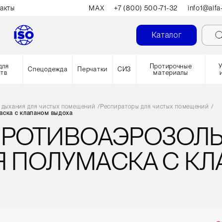
акты
MAX
+7 (800) 500-71-32
info1@alfa
Каталог
для
Протирочные
Спецодежда
Перчатки
СИЗ
ств
материалы
 дыхания для чистых помещений
/
Респираторы для чистых помещений
/
аска с клапаном выдоха
 ПРОТИВОАЭРОЗОЛ
 ПОЛУМАСКА С К