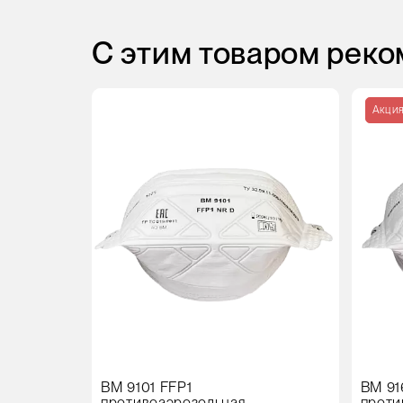
С этим товаром рек
Акци
ВМ 9101 FFP1
ВМ 91
противоаэрозольная
проти