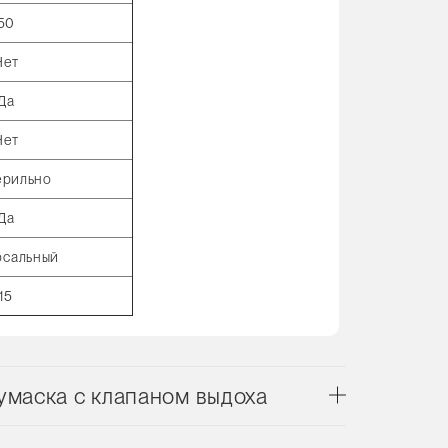
50
Нет
Да
Нет
ерильно
Да
рсальный
15
маска с клапаном выдоха