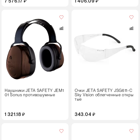
7 576.17 ₽
1 406.09 ₽
Цвет
Наушники JETA SAFETY JEM1
Очки JETA SAFETY JSG611-C
01 Sonus противошумные
Sky Vision облегченные откры
тые
1 321.18 ₽
343.04 ₽
Цвет