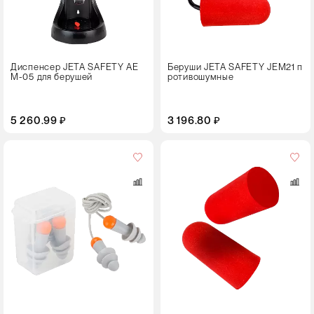
Диспенсер JETA SAFETY AE
Беруши JETA SAFETY JEM21 п
M-05 для берушей
ротивошумные
5 260.99 ₽
3 196.80 ₽
Кол-
во
в
упаковке
200 штук
Цвет