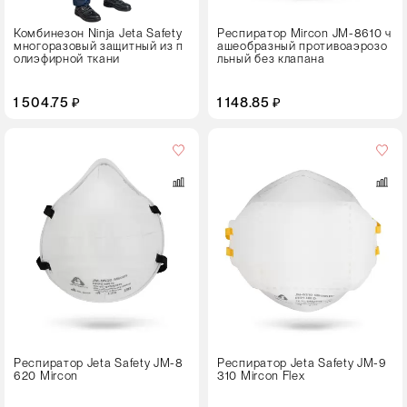
Комбинезон Ninja Jeta Safety
Респиратор Mirсon JM-8610 ч
многоразовый защитный из п
ашеобразный противоаэрозо
олиэфирной ткани
льный без клапана
1 504.75 ₽
1 148.85 ₽
Кол-
во
в
упаковке
20 штук
Цвет
Респиратор Jeta Safety JM-8
Респиратор Jeta Safety JM-9
620 Mircon
310 Mircon Flex