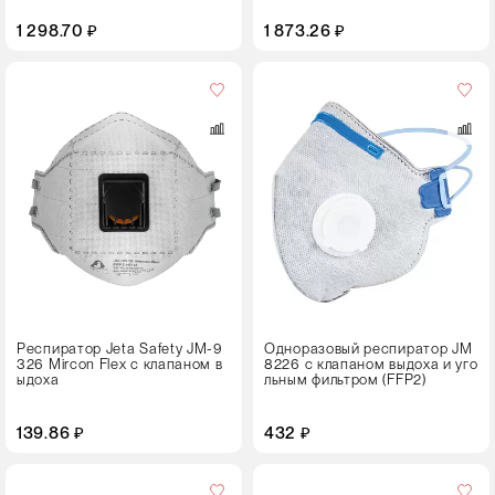
1 298.70 ₽
1 873.26 ₽
Размер
универсальный
Цвет
Респиратор Jeta Safety JM-9
Одноразовый респиратор JM
326 Mircon Flex с клапаном в
8226 с клапаном выдоха и уго
ыдоха
льным фильтром (FFP2)
139.86 ₽
432 ₽
Кол-
во