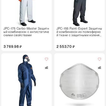
M
L
XL
XXL
JPC-175 Carbo-Master Защитн
JPC-155 Paint-Expert Защитны
ый комбинезон с антистатиче
й комбинезон из полиэфирно
Цвет
скими свойствами
й ткани с защитными коленям
и
3 769.98 ₽
2 553.70 ₽
Кол-
во
в
упаковке
20 штук
Цвет