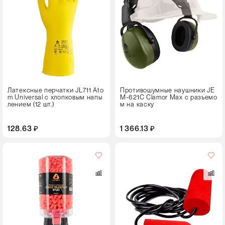
Латексные перчатки JL711 Ato
Противошумные наушники JE
m Universal с хлопковым напы
M-621C Clamor Max с разъемо
лением (12 шт.)
м на каску
128.63 ₽
1 366.13 ₽
Кол-
во
в
упаковке
100 пар
Цвет