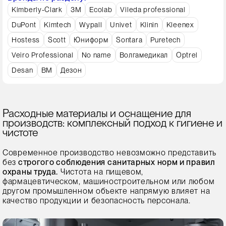
Kimberly-Clark
3M
Ecolab
Vileda professional
DuPont
Kimtech
Wypall
Univet
Klinin
Kleenex
Hostess
Scott
Юниформ
Sontara
Puretech
Veiro Professional
No name
Волгамедикал
Optrel
Desan
ВМ
Дезон
Расходные материалы и оснащение для
производств: комплексный подход к гигиене и
чистоте
Современное производство невозможно представить
без
строгого соблюдения санитарных норм и правил
охраны труда.
Чистота на пищевом,
фармацевтическом, машиностроительном или любом
другом промышленном объекте напрямую влияет на
качество продукции и безопасность персонала.