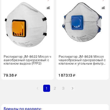
в
упаковке
10 штук
Цвет
Респиратор JM-8622 Mircon ч
Респиратор JM-8628 Mircon
ашеобразный одноразовый с
чашеобразный одноразовый с
клапаном выдоха (FFP2)
клапаном и угольным фильтро
м
79.38 ₽
1 873.13 ₽
1
2
3
Бренды по разделу: