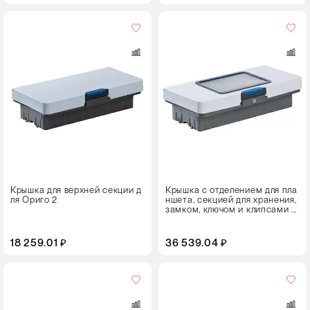
Цвет
Крышка для верхней секции д
Крышка с отделением для пла
ля Ориго 2
ншета, секцией для хранения,
замком, ключом и клипсами ц
ветового кодирования
18 259.01 ₽
36 539.04 ₽
Кол-
во
в
упаковке