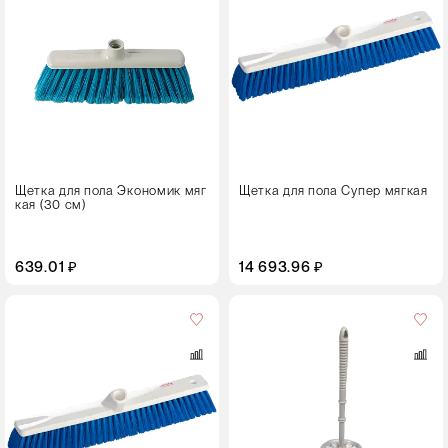
6 штук
Цвет
Размер,
см
30
Щетка для пола Экономик мяг
Щетка для пола Супер мягкая
кая (30 см)
50
639.01 ₽
14 693.96 ₽
Цвет