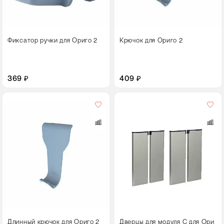
Фиксатор ручки для Ориго 2
Крючок для Ориго 2
369 ₽
409 ₽
Кол-
во
в
упаковке
4 дверцы
Цвет
Длинный крючок для Ориго 2
Дверцы для модуля С для Ори