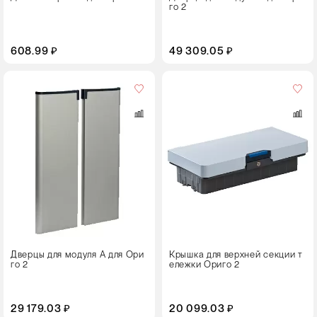
го 2
608.99 ₽
49 309.05 ₽
Цвет
Дверцы для модуля А для Ори
Крышка для верхней секции т
го 2
ележки Ориго 2
29 179.03 ₽
20 099.03 ₽