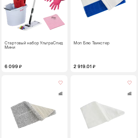
40
Стартовый набор УльтраСпид
Моп Блю Твикстер
Мини
6 099 ₽
2 919.01 ₽
Цвет
Размер,
см
40