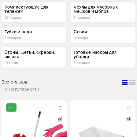
Комплектующие для
Чехлы для мусорных
тележек
мешков и мопов
32 товара
7 товаров
Губки и пады
Совки
7 товаров
3 товара
Сгоны, щетки, скребки,
Готовые наборы для
склизы
уборки
21 товар
9 товаров
Все фильтры
По
Популярности
Цвет
Хит
Размер,
см