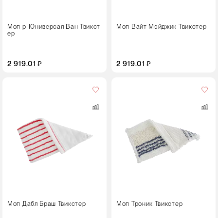
Моп р-Юниверсал Ван Твикст
Моп Вайт Мэйджик Твикстер
ер
2 919.01 ₽
2 919.01 ₽
Цвет
Размер,
см
40
Моп Дабл Браш Твикстер
Моп Троник Твикстер