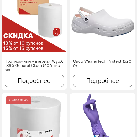
Протирочный материал WypAl
Сабо WearerTech Protect (520
l X60 Genеral Clean (900 лист
0)
ов)
Подробнее
Подробнее
Аналог 9349