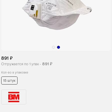
891 ₽
891 ₽
Отгружается по
1
упак -
Кол-во в упаковке
15 штук