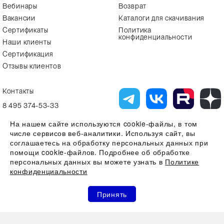
Вебинары
Возврат
Вакансии
Каталоги для скачивания
Сертификаты
Политика
конфиденциальности
Наши клиенты
Сертификация
Отзывы клиентов
Контакты
8 495 374-53-33
info7@alfa-lab.com
На нашем сайте используются cookie-файлы, в том
числе сервисов веб-аналитики. Используя сайт, вы
соглашаетесь на обработку персональных данных при
помощи cookie-файлов. Подробнее об обработке
Вся представленная на сайте информация, касающаяся технических
характеристик, наличия на складе, стоимости товаров, носит
персональных данных вы можете узнать в
Политике
информационный характер и ни при каких условиях не является
конфиденциальности
публичной офертой, определяемой положениями Статьи 437(2)
Гражданского кодекса РФ
0
0
0
Все права защищены 2026 © ООО "Компания Альфа-Лаб" ИНН
Принять
7731644966 | ОГРН 1107746123121
Акции
Избранное
Сравнение
Корзина