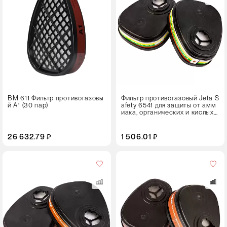
2 штуки
Цвет
ВМ 611 Фильтр противогазовы
Фильтр противогазовый Jeta S
й А1 (30 пар)
afety 6541 для защиты от амм
иака, органических и кислых г
азов
26 632.79 ₽
1 506.01 ₽
Кол-
во
в
упаковке
2 штуки
Цвет