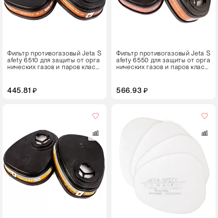
Фильтр противогазовый Jeta S
Фильтр противогазовый Jeta S
afety 6510 для защиты от орга
afety 6550 для защиты от орга
нических газов и паров класс
нических газов и паров класс
а A1
а A2
445.81 ₽
566.93 ₽
Кол-
во
в
упаковке
4 штуки
Цвет