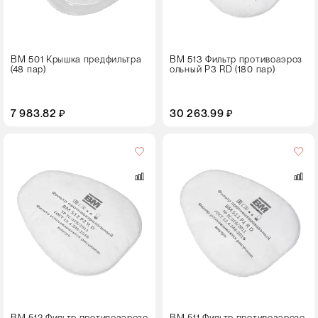
ВМ 501 Крышка предфильтра
ВМ 513 Фильтр противоаэроз
(48 пар)
ольный Р3 RD (180 пар)
7 983.82 ₽
30 263.99 ₽
Кол-
во
в
упаковке
180 пар
ВМ 512 Фильтр противоаэрозо
ВМ 511 Фильтр противоаэрозо