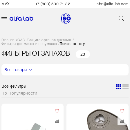
MAX
+7 (800) 500-71-32
info1@alfa-lab.com
Главная
/
СИЗ
/
Защита органов дыхания
/
Фильтры для масок и полумасок
/
Поиск по тегу
ФИЛЬТРЫ ОТ ЗАПАХОВ
20
Все товары
Все фильтры
По
Популярности
Кол-
во
в
упаковке
48 пар