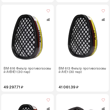
Кол-
во
в
упаковке
30 пар
ВМ 616 Фильтр противогазовы
ВМ 613 Фильтр противогазовы
й А1В1Е1 (30 пар)
й А1Е1 (30 пар)
49 297.71 ₽
41 061.39 ₽
Кол-
во
в
упаковке