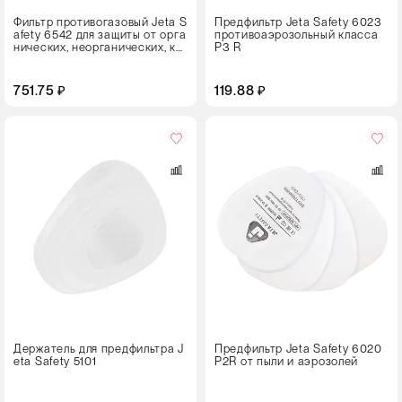
Фильтр противогазовый Jeta S
Предфильтр Jeta Safety 6023
afety 6542 для защиты от орга
противоаэрозольный класса
нических, неорганических, ки
P3 R
слых газов класса А1В1Е1
751.75 ₽
119.88 ₽
Кол-
во
в
упаковке
4 штуки
Цвет
Держатель для предфильтра J
Предфильтр Jeta Safety 6020
eta Safety 5101
P2R от пыли и аэрозолей