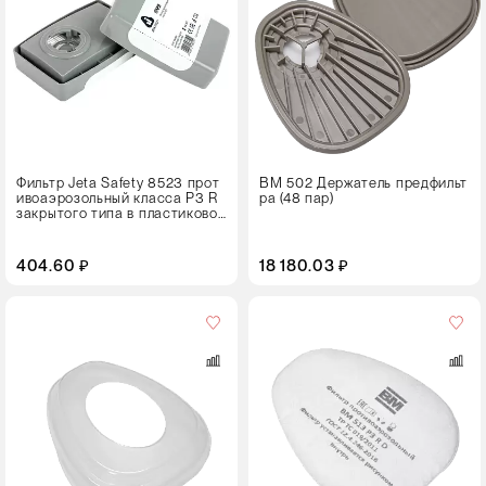
Фильтр Jeta Safety 8523 прот
ВМ 502 Держатель предфильт
ивоаэрозольный класса P3 R
ра (48 пар)
закрытого типа в пластиково
м корпусе
404.60 ₽
18 180.03 ₽
Кол-
во
в
упаковке
180 пар