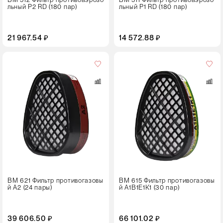
льный Р2 RD (180 пар)
льный Р1 RD (180 пар)
21 967.54 ₽
14 572.88 ₽
Кол-
во
в
упаковке
30 пар
ВМ 621 Фильтр противогазовы
ВМ 615 Фильтр противогазовы
й А2 (24 пары)
й А1В1Е1К1 (30 пар)
39 606.50 ₽
66 101.02 ₽