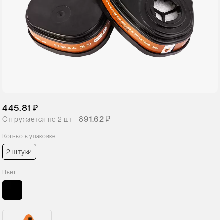
445.81 ₽
891.62 ₽
Отгружается по
2
шт -
Кол-во в упаковке
2 штуки
Цвет