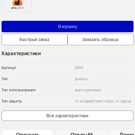
В корзину
Быстрый заказ
Заказать образцы
Характеристики
Артикул
6510
Тип
фильтр
Тип использования
многоразовые
Тип защиты
от воздействия газов, от паров
Все характеристики
Описание
Отзывы (0)
Докум