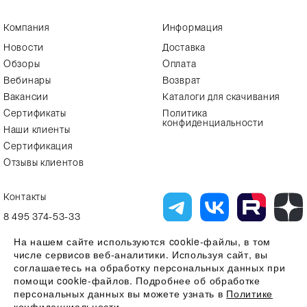
Компания
Информация
Новости
Доставка
Обзоры
Оплата
Вебинары
Возврат
Вакансии
Каталоги для скачивания
Сертификаты
Политика
конфиденциальности
Наши клиенты
Сертификация
Отзывы клиентов
Контакты
8 495 374-53-33
info7@alfa-lab.com
На нашем сайте используются cookie-файлы, в том
числе сервисов веб-аналитики. Используя сайт, вы
соглашаетесь на обработку персональных данных при
помощи cookie-файлов. Подробнее об обработке
Вся представленная на сайте информация, касающаяся технических
характеристик, наличия на складе, стоимости товаров, носит
персональных данных вы можете узнать в
Политике
информационный характер и ни при каких условиях не является
конфиденциальности
публичной офертой, определяемой положениями Статьи 437(2)