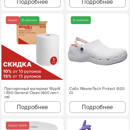
Подробнее
Подробнее
Акция
В наличии
В наличии
Протирочный материал WypAl
Сабо WearerTech Protect (520
l X60 Genеral Clean (900 лист
0)
ов)
Подробнее
Подробнее
Аналог 9349