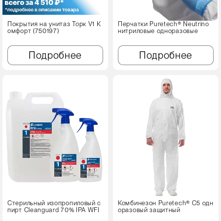
Покрытия на унитаз Торк V1 К
Перчатки Puretech® Neutrino
омфорт (750197)
нитриловые одноразовые
Подробнее
Подробнее
Стерильный изопропиловый с
Комбинезон Puretech® C5 одн
пирт Cleanguard 70% IPA WFI
оразовый защитный