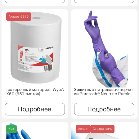
Аналог 9349
Протирочный материал WypAl
Защитные нитриловые перчат
l X60 (650 листов)
ки Puretech® Neutrino Purple
Подробнее
Подробнее
Хит
Акция
Cкидка 39%