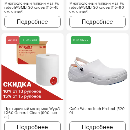
Многослойный липкий мат Pu
Многослойный липкий мат Pu
retech®SMB 30 слоев (115×45
retech®SMB 30 слоев (115×90
см, синий)
см, синий)
Подробнее
Подробнее
Акция
В наличии
В наличии
Протирочный материал WypAl
Сабо WearerTech Protect (520
l X60 Genеral Clean (900 лист
0)
ов)
Подробнее
Подробнее