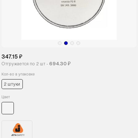
347.15 ₽
694.30 ₽
Отгружается по
2
шт -
Кол-во в упаковке
2 штуки
Цвет