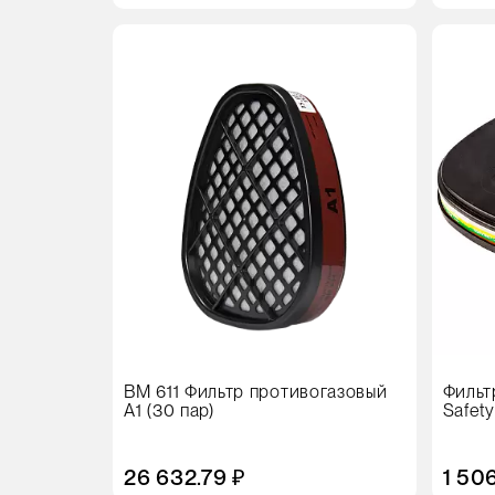
Кол-
Кол-
во
во
в
в
упаковке
упак
2 штуки
2 шт
Цвет
Цвет
ВМ 611 Фильтр противогазовый
Фильт
А1 (30 пар)
Safet
аммиа
газов
26 632.79 ₽
1 506