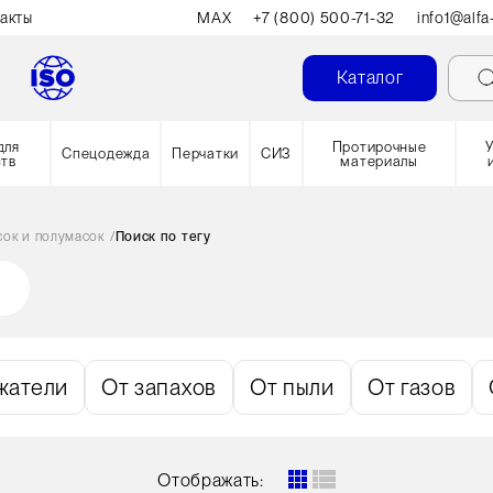
акты
MAX
+7 (800) 500-71-32
info1@alfa
Каталог
для
Протирочные
Спецодежда
Перчатки
СИЗ
ств
материалы
сок и полумасок
/
Поиск по тегу
жатели
От запахов
От пыли
От газов
Отображать: