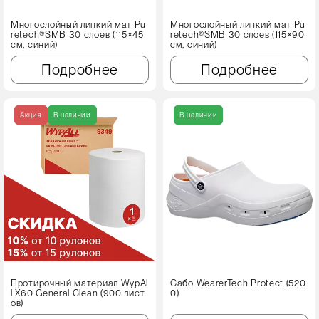
Многослойный липкий мат Pu
Многослойный липкий мат Pu
retech®SMB 30 слоев (115×45
retech®SMB 30 слоев (115×90
см, синий)
см, синий)
Подробнее
Подробнее
Акция
В наличии
В наличии
Протирочный материал WypAl
Сабо WearerTech Protect (520
l X60 Genеral Clean (900 лист
0)
ов)