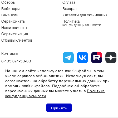
Обзоры
Оплата
Вебинары
Возврат
Вакансии
Каталоги для скачивания
Сертификаты
Политика
конфиденциальности
Наши клиенты
Сертификация
Отзывы клиентов
Контакты
8 495 374-53-33
info7@alfa-lab.com
На нашем сайте используются cookie-файлы, в том
числе сервисов веб-аналитики. Используя сайт, вы
соглашаетесь на обработку персональных данных при
помощи cookie-файлов. Подробнее об обработке
Вся представленная на сайте информация, касающаяся технических
характеристик, наличия на складе, стоимости товаров, носит
персональных данных вы можете узнать в
Политике
информационный характер и ни при каких условиях не является
конфиденциальности
публичной офертой, определяемой положениями Статьи 437(2)
Гражданского кодекса РФ
0
0
0
Все права защищены 2026 © ООО "Компания Альфа-Лаб" ИНН
Принять
7731644966 | ОГРН 1107746123121
Акции
Избранное
Сравнение
Корзина