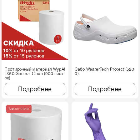
Протирочный материал WypAl
Сабо WearerTech Protect (520
l X60 Genеral Clean (900 лист
0)
ов)
Подробнее
Подробнее
Аналог 9349