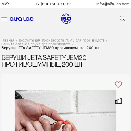
MAX
+7 (800) 500-71-32
info1@alfa-lab.com
Главная
/
Продукты для производств
/
СИЗ для производств
/
Защита органов слуха для производств
/
Беруши JETA SAFETY JEM20 противошумные, 200 шт
БЕРУШИ JETA SAFETY JEM20
ПРОТИВОШУМНЫЕ, 200 ШТ