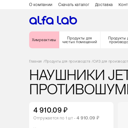
О компании
Скачать каталог
Доставка
Конт
Продукты для
Продукты 
Химреактивы
чистых помещений
производ
Главная
/
Продукты для производств
/
СИЗ для производс
НАУШНИКИ JETA
ПРОТИВОШУМ
4 910.09 ₽
4 910.09 ₽
Отгружается по
1
шт -