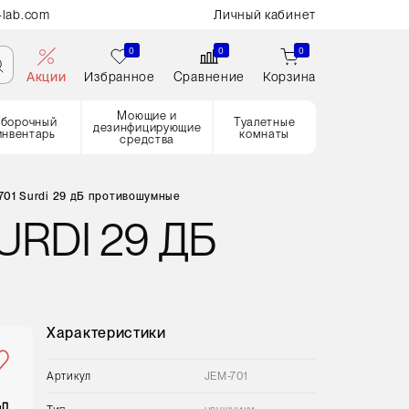
-lab.com
Личный кабинет
0
0
0
Акции
Избранное
Сравнение
Корзина
Моющие и
Уборочный
Туалетные
дезинфицирующие
инвентарь
комнаты
средства
01 Surdi 29 дБ противошумные
URDI 29 ДБ
Характеристики
Артикул
JEM-701