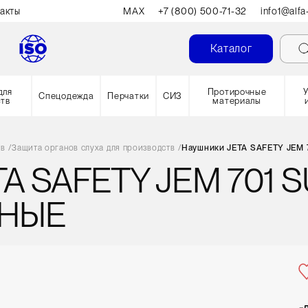
акты
MAX
+7 (800) 500-71-32
info1@alfa
Каталог
для
Протирочные
Спецодежда
Перчатки
СИЗ
ств
материалы
тв
/
Защита органов слуха для производств
/
Наушники JETA SAFETY JEM 7
 SAFETY JEM 701 S
НЫЕ