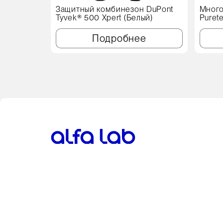
Защитный комбинезон DuPont
Много
Tyvek® 500 Xpert (Белый)
Puret
см, с
Подробнее