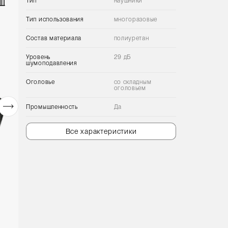
Тип
наушники
Тип использования
многоразовые
Состав материала
полиуретан
Уровень
29 дБ
шумоподавления
Оголовье
со складным
оголовьем
Промышленность
Да
Все характеристики