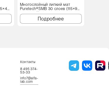
т
Многослойный липкий мат
Протироч
15×45
Puretech®SMB 30 слоев (115×90
X60 Genеr
см, синий)
Подробнее
Контакты
8 495 374-
53-33
info7@alfa-
lab.com