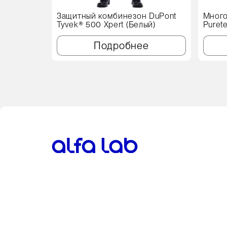
Защитный комбинезон DuPont
Много
Tyvek® 500 Xpert (Белый)
Puret
см, с
Подробнее