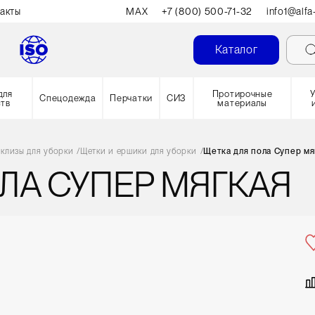
акты
MAX
+7 (800) 500-71-32
info1@alfa
Каталог
для
Протирочные
Спецодежда
Перчатки
СИЗ
ств
материалы
склизы для уборки
/
Щетки и ершики для уборки
/
Щетка для пола Супер мя
ЛА СУПЕР МЯГКАЯ