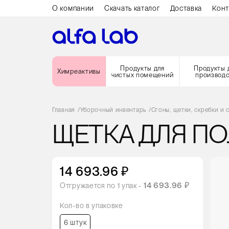
О компании
Скачать каталог
Доставка
Конт
Продукты для
Продукты 
Химреактивы
чистых помещений
производ
Главная
/
Уборочный инвентарь
/
Сгоны, щетки, скребки и 
ЩЕТКА ДЛЯ ПО
14 693.96 ₽
14 693.96 ₽
Отгружается по
1
упак -
Кол-во в упаковке
6 штук