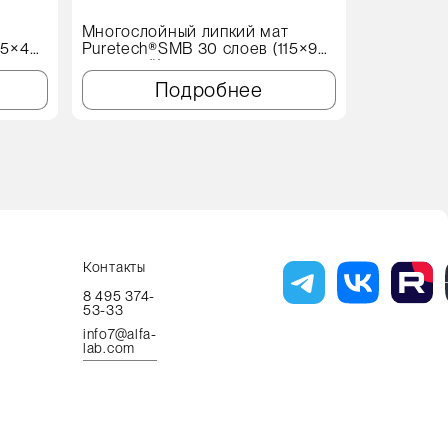
т
Многослойный липкий мат
Протироч
15×45
Puretech®SMB 30 слоев (115×90
X60 Genеr
см, синий)
Подробнее
Контакты
8 495 374-
53-33
info7@alfa-
lab.com