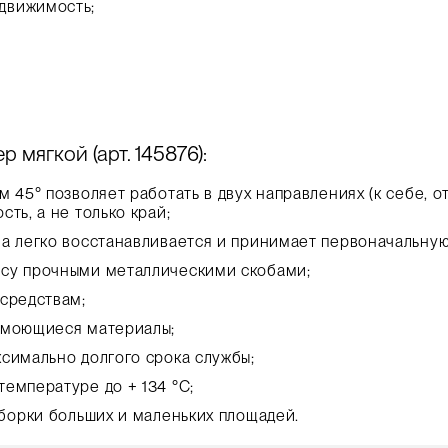
движимость;
 мягкой (арт. 145876):
 45° позволяет работать в двух направлениях (к себе, от
ть, а не только край;
ла легко восстанавливается и принимает первоначальну
усу прочными металлическими скобами;
 средствам;
 моющиеся материалы;
ксимально долгого срока службы;
емпературе до + 134 °C;
уборки больших и маленьких площадей.