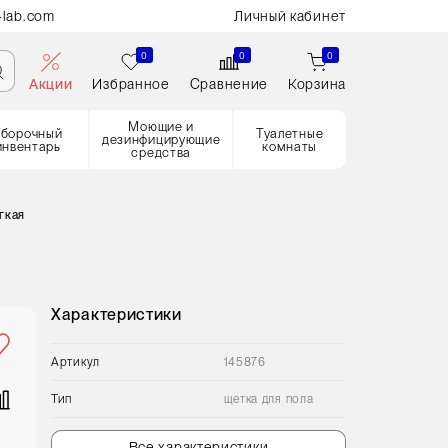
-lab.com
Личный кабинет
0
0
0
Акции
Избранное
Сравнение
Корзина
Моющие и
Уборочный
Туалетные
дезинфицирующие
инвентарь
комнаты
средства
гкая
Характеристики
Артикул
145876
Тип
щетка для пола
Все характеристики