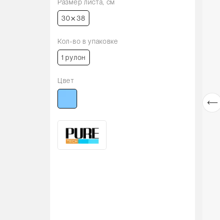
Размер листа, см
30⨯38
Кол-во в упаковке
1 рулон
Цвет