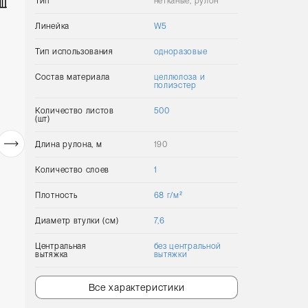
Тип
нетканые, рулон
Линейка
W5
Тип использования
одноразовые
Состав материала
целлюлоза и
полиэстер
Количество листов
500
(шт)
Длина рулона, м
190
Количество слоев
1
Плотность
68 г/м²
Диаметр втулки (см)
7,6
Центральная
без центральной
вытяжка
вытяжки
Все характеристики