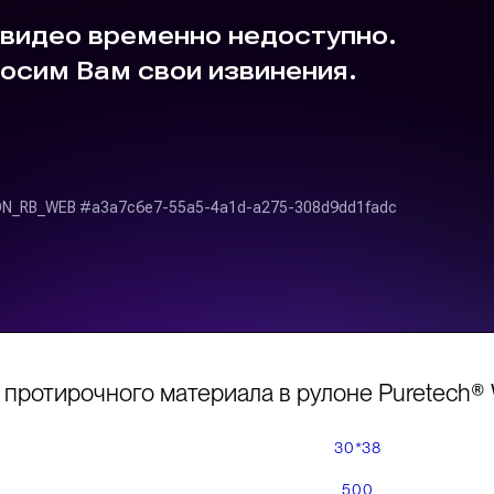
 протирочного материала в рулоне Puretech®
30*38
500