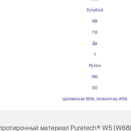
Голубой
68
7,6
Да
1
Рулон
190
30
Целлюлоза 55%, полиэстер 45%
протирочный материал Puretech® W5 (W68