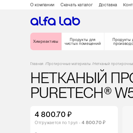
О компании
Скачать каталог
Доставка
Конт
Продукты для
Продукты 
Химреактивы
чистых помещений
производ
Главная
/
Протирочные материалы
/
Нетканый протирочный
НЕТКАНЫЙ ПР
PURETECH® W5
4 800.70 ₽
4 800.70 ₽
Отгружается по
1
рул -