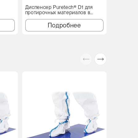
Диспенсер Puretech® D1 для
Напольны
протирочных материалов в
D1 для пр
рулонах, 520x300x440мм
в рулонах
Подробнее
Акция
В