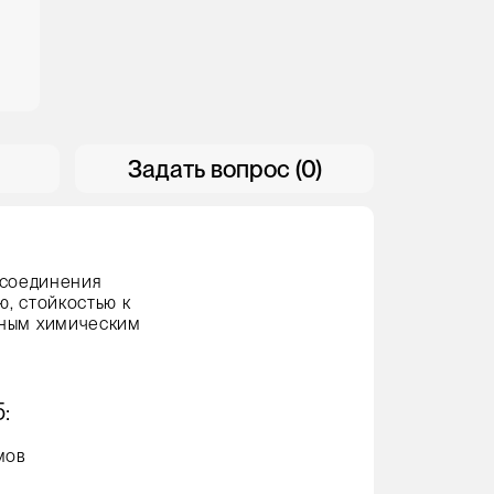
Задать вопрос (0)
 соединения
ю, стойкостью к
чным химическим
:
мов