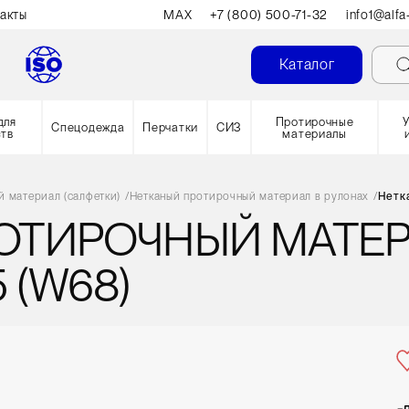
акты
MAX
+7 (800) 500-71-32
info1@alfa
Каталог
для
Протирочные
Спецодежда
Перчатки
СИЗ
ств
материалы
 материал (салфетки)
/
Нетканый протирочный материал в рулонах
/
Нетк
ОТИРОЧНЫЙ МАТЕ
 (W68)