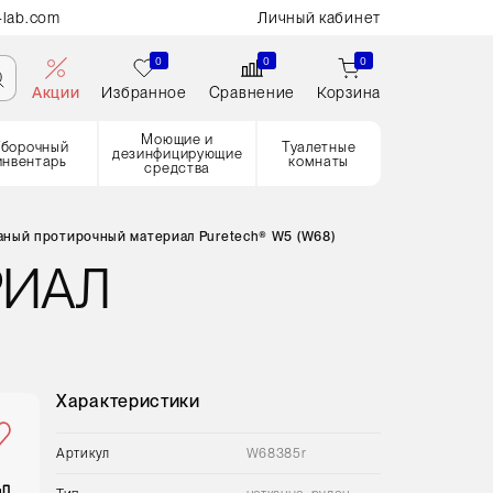
-lab.com
Личный кабинет
0
0
0
Акции
Избранное
Сравнение
Корзина
Моющие и
Уборочный
Туалетные
дезинфицирующие
инвентарь
комнаты
средства
аный протирочный материал Puretech® W5 (W68)
РИАЛ
Характеристики
Артикул
W68385r