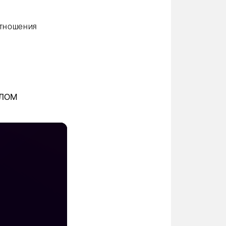
отношения
алом