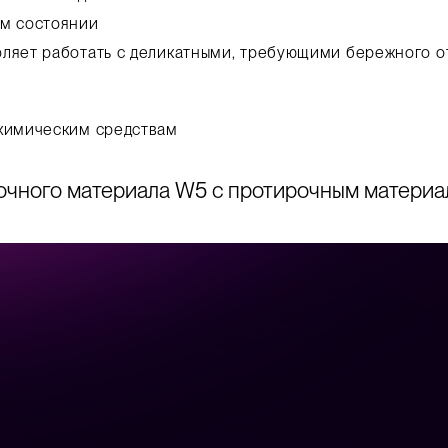
ом состоянии
оляет работать с деликатными, требующими бережного 
 химическим средствам
очного материала W5 с протирочным матери