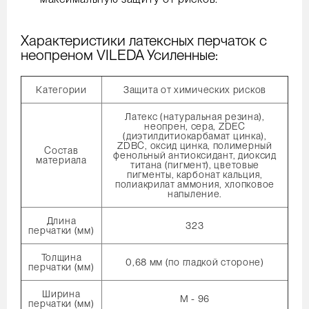
Характеристики латексных перчаток с
неопреном VILEDA Усиленные:
Категории
Защита от химических рисков
Латекс (натуральная резина),
неопрен, сера, ZDEC
(диэтилдитиокарбамат цинка),
ZDBC, оксид цинка, полимерный
Состав
фенольный антиоксидант, диоксид
материала
титана (пигмент), цветовые
пигменты, карбонат кальция,
полиакрилат аммония, хлопковое
напыление.
Длина
323
перчатки (мм)
Толщина
0,68 мм (по гладкой стороне)
перчатки (мм)
Ширина
M - 96
перчатки (мм)