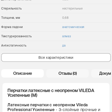
Стерильность
нестерильные
Толщина, мм
0,68
Форма ладони
анатомическая
Текстурированность
алмаз
Антистатичность
да
Все характеристики
Описание
Отзывы (0)
Докум
Перчатки латексные с неопреном VILEDA
Усиленные (М)
Латексные перчатки с неопреном Vileda
Professional Усиленные
- 3-слойные прочные и