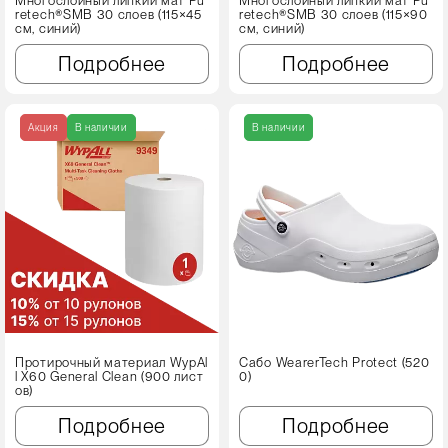
Многослойный липкий мат Pu
Многослойный липкий мат Pu
retech®SMB 30 слоев (115×45
retech®SMB 30 слоев (115×90
см, синий)
см, синий)
Подробнее
Подробнее
Акция
В наличии
В наличии
Протирочный материал WypAl
Сабо WearerTech Protect (520
l X60 Genеral Clean (900 лист
0)
ов)
Подробнее
Подробнее