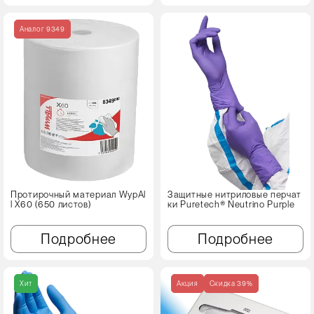
Аналог 9349
Протирочный материал WypAl
Защитные нитриловые перчат
l X60 (650 листов)
ки Puretech® Neutrino Purple
Подробнее
Подробнее
Хит
Акция
Cкидка 39%