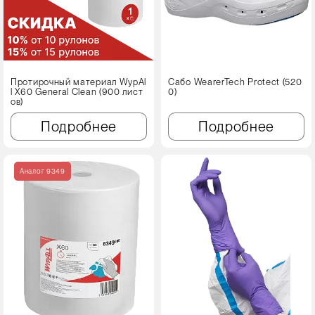
Протирочный материал WypAl
Сабо WearerTech Protect (520
l X60 Genеral Clean (900 лист
0)
ов)
Подробнее
Подробнее
Аналог 9349