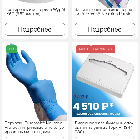
Протирочный материал WypAl
Защитные нитриловые перчат
l X60 (650 листов)
ки Puretech® Neutrino Purple
Подробнее
Подробнее
Хит
Акция
Cкидка 39%
Перчатки Puretech® Neutrino
Диспенсер для бумажных пок
Protect нитриловые с текстур
рытий на унитаз Торк V1 (344
ированными пальцами
080)