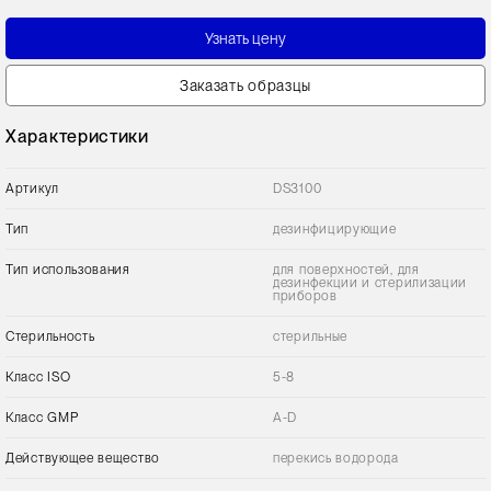
Узнать цену
Заказать образцы
Характеристики
Артикул
DS3100
Тип
дезинфицирующие
Тип использования
для поверхностей, для
дезинфекции и стерилизации
приборов
Стерильность
стерильные
Класс ISO
5-8
Класс GMP
A-D
Действующее вещество
перекись водорода