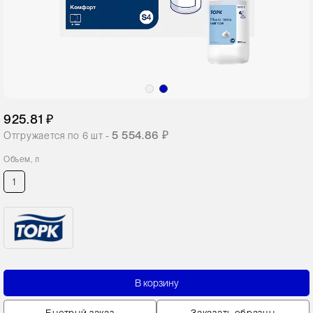
925.81 ₽
5 554.86 ₽
Отгружается по
6
шт -
Объем, л
1
В корзину