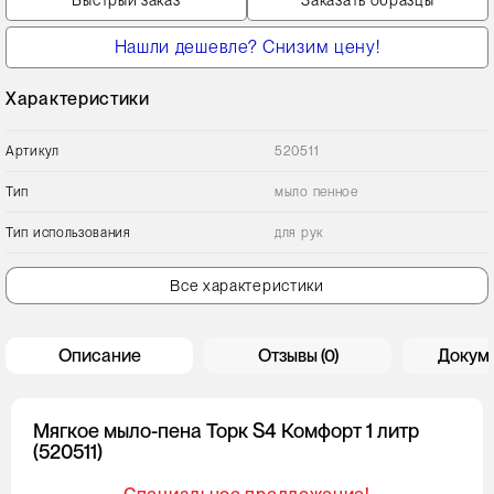
Быстрый заказ
Заказать образцы
Нашли дешевле? Снизим цену!
Характеристики
Артикул
520511
Тип
мыло пенное
Тип использования
для рук
Все характеристики
Описание
Отзывы (0)
Докум
Мягкое мыло-пена Торк S4 Комфорт 1 литр
(520511)