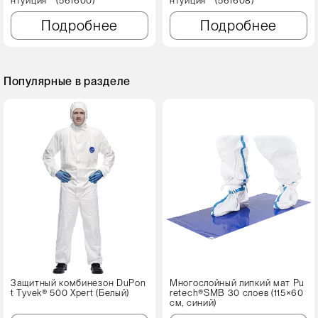
нтуиция™ (561600)
нтуиция™ (561608)
Подробнее
Подробнее
Популярные в разделе
Защитный комбинезон DuPon
Многослойный липкий мат Pu
t Tyvek® 500 Xpert (Белый)
retech®SMB 30 слоев (115×60
см, синий)