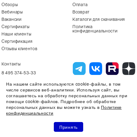
Обзоры
Оплата
Вебинары
Возврат
Вакансии
Каталоги для скачивания
Сертификаты
Политика
конфиденциальности
Наши клиенты
Сертификация
Отзывы клиентов
Контакты
8 495 374-53-33
info7@alfa-lab.com
На нашем сайте используются cookie-файлы, в том
числе сервисов веб-аналитики. Используя сайт, вы
соглашаетесь на обработку персональных данных при
помощи cookie-файлов. Подробнее об обработке
Вся представленная на сайте информация, касающаяся технических
характеристик, наличия на складе, стоимости товаров, носит
персональных данных вы можете узнать в
Политике
информационный характер и ни при каких условиях не является
конфиденциальности
публичной офертой, определяемой положениями Статьи 437(2)
Гражданского кодекса РФ
0
0
0
Все права защищены 2026 © ООО "Компания Альфа-Лаб" ИНН
Принять
7731644966 | ОГРН 1107746123121
Акции
Избранное
Сравнение
Корзина