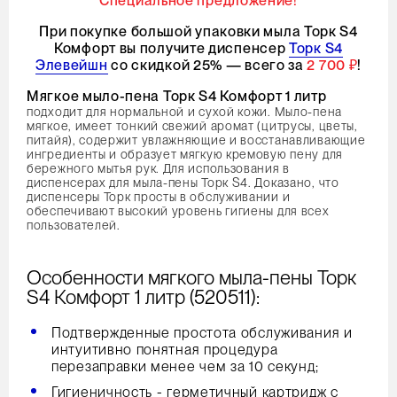
Специальное предложение!
При покупке большой упаковки мыла Торк S4
Комфорт вы получите диспенсер
Торк S4
Элевейшн
со скидкой 25% — всего за
2 700 ₽
!
Мягкое мыло-пена Торк S4 Комфорт 1 литр
подходит для нормальной и сухой кожи. Мыло-пена
мягкое, имеет тонкий свежий аромат (цитрусы, цветы,
питайя), содержит увлажняющие и восстанавливающие
ингредиенты и образует мягкую кремовую пену для
бережного мытья рук. Для использования в
диспенсерах для мыла-пены Торк S4. Доказано, что
диспенсеры Торк просты в обслуживании и
обеспечивают высокий уровень гигиены для всех
пользователей.
Особенности мягкого мыла-пены Торк
S4 Комфорт 1 литр (520511):
Подтвержденные простота обслуживания и
интуитивно понятная процедура
перезаправки менее чем за 10 секунд;
Гигиеничность - герметичный картридж с