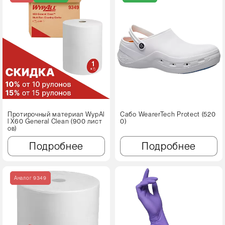
Протирочный материал WypAl
Сабо WearerTech Protect (520
l X60 Genеral Clean (900 лист
0)
ов)
Подробнее
Подробнее
Аналог 9349