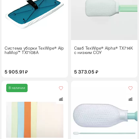
Цвет
Система уборки TexWipe® Alp
Сваб TexWipe® Alpha® TX714K
haMop™ TX7108A
с низким СОУ
5 905.91 ₽
5 373.05 ₽
Кол-
во
В наличии
в
упаковке
100 штук
Цвет