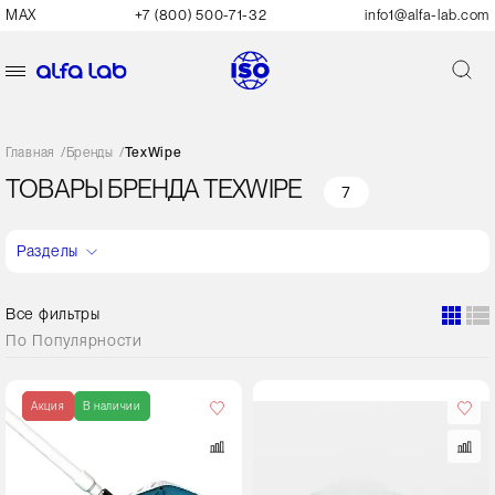
MAX
+7 (800) 500-71-32
info1@alfa-lab.com
Главная
/
Бренды
/
TexWipe
ТОВАРЫ БРЕНДА TEXWIPE
7
Разделы
Все фильтры
По
Популярности
Кол-
во
Акция
В наличии
в
упаковке
20 штук