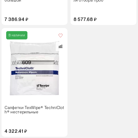
большой
ля отбора проб
7 386.94 ₽
8 577.68 ₽
В наличии
Салфетки TexWipe® TechniClot
h® нестерильные
4 322.41 ₽