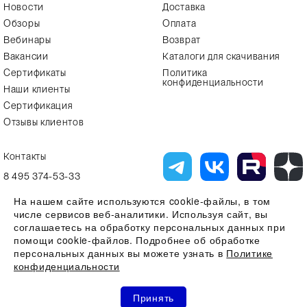
Новости
Доставка
Обзоры
Оплата
Вебинары
Возврат
Вакансии
Каталоги для скачивания
Сертификаты
Политика
конфиденциальности
Наши клиенты
Сертификация
Отзывы клиентов
Контакты
8 495 374-53-33
info7@alfa-lab.com
На нашем сайте используются cookie-файлы, в том
числе сервисов веб-аналитики. Используя сайт, вы
соглашаетесь на обработку персональных данных при
помощи cookie-файлов. Подробнее об обработке
Вся представленная на сайте информация, касающаяся технических
характеристик, наличия на складе, стоимости товаров, носит
персональных данных вы можете узнать в
Политике
информационный характер и ни при каких условиях не является
конфиденциальности
публичной офертой, определяемой положениями Статьи 437(2)
Гражданского кодекса РФ
0
0
0
Все права защищены 2026 © ООО "Компания Альфа-Лаб" ИНН
Принять
7731644966 | ОГРН 1107746123121