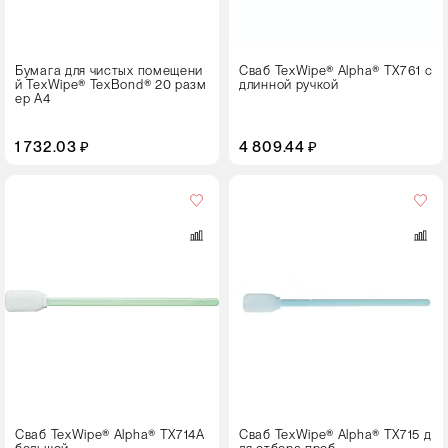
Бумага для чистых помещени
Сваб TexWipe® Alpha® TX761 с
й TexWipe® TexBond® 20 разм
длинной ручкой
ер А4
1 732.03 ₽
4 809.44 ₽
Кол-
во
в
упаковке
2 пачки по 50 свабов
Цвет
Сваб TexWipe® Alpha® TX714A
Сваб TexWipe® Alpha® TX715 д