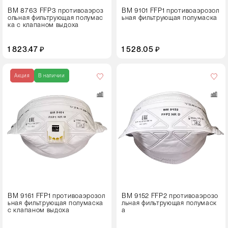
ВМ 8763 FFP3 противоаэроз
ВМ 9101 FFP1 противоаэрозол
ольная фильтрующая полумас
ьная фильтрующая полумаска
ка с клапаном выдоха
1 823.47 ₽
1 528.05 ₽
Кол-
во
Акция
В наличии
в
упаковке
25 штук
ВМ 9161 FFP1 противоаэрозол
ВМ 9152 FFP2 противоаэрозо
ьная фильтрующая полумаска
льная фильтрующая полумаск
с клапаном выдоха
а