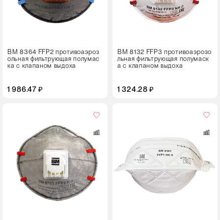
ВМ 8364 FFP2 противоаэроз
ВМ 8132 FFP3 противоаэрозо
ольная фильтрующая полумас
льная фильтрующая полумаск
ка с клапаном выдоха
а с клапаном выдоха
1 986.47 ₽
1 324.28 ₽
Кол-
во
в
упаковке
25 штук