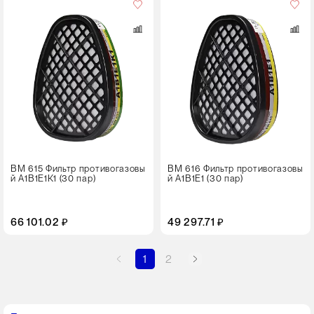
во
в
упаковке
30 пар
ВМ 615 Фильтр противогазовы
ВМ 616 Фильтр противогазовы
й А1В1Е1К1 (30 пар)
й А1В1Е1 (30 пар)
66 101.02 ₽
49 297.71 ₽
1
2