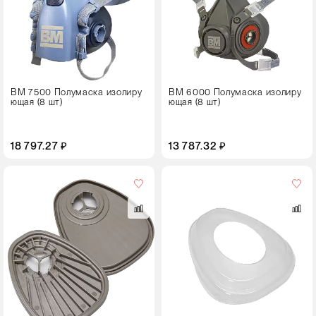
S
M
L
ВМ 7500 Полумаска изолиру
ВМ 6000 Полумаска изолиру
ющая (8 шт)
ющая (8 шт)
18 797.27 ₽
13 787.32 ₽
Кол-
во
в
упаковке
48 пар