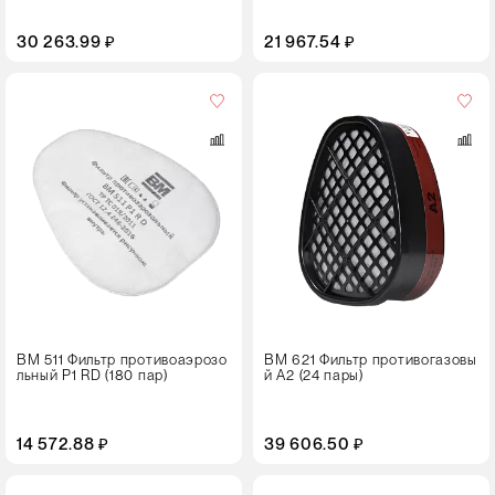
30 263.99 ₽
21 967.54 ₽
Кол-
во
в
упаковке
24 пары
ВМ 511 Фильтр противоаэрозо
ВМ 621 Фильтр противогазовы
льный Р1 RD (180 пар)
й А2 (24 пары)
14 572.88 ₽
39 606.50 ₽
Кол-