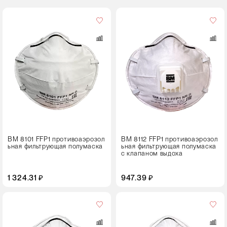
Кол-
во
в
упаковке
10 штук
ВМ 8101 FFP1 противоаэрозол
ВМ 8112 FFP1 противоаэрозол
ьная фильтрующая полумаска
ьная фильтрующая полумаска
с клапаном выдоха
1 324.31 ₽
947.39 ₽
Кол-
во
в
упаковке