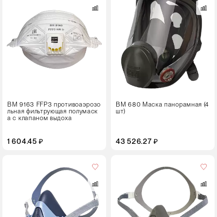
упаковке
4 штуки
Размер
M
L
ВМ 9163 FFP3 противоаэрозо
ВМ 680 Маска панорамная (4
льная фильтрующая полумаск
шт)
а с клапаном выдоха
1 604.45 ₽
43 526.27 ₽
Кол-
во
в
упаковке
8 штук
Размер