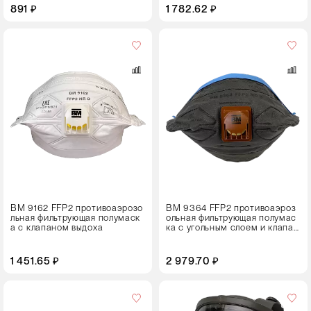
891 ₽
1 782.62 ₽
Кол-
во
в
упаковке
15 штук
ВМ 9162 FFP2 противоаэрозо
ВМ 9364 FFP2 противоаэроз
льная фильтрующая полумаск
ольная фильтрующая полумас
а с клапаном выдоха
ка с угольным слоем и клапан
ом выдоха
1 451.65 ₽
2 979.70 ₽
Кол-
во
в