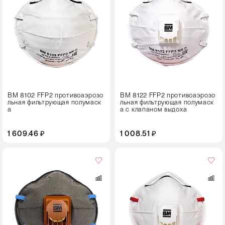
10 штук
ВМ 8102 FFP2 противоаэрозо
ВМ 8122 FFP2 противоаэрозо
льная фильтрующая полумаск
льная фильтрующая полумаск
а
а с клапаном выдоха
1 609.46 ₽
1 008.51 ₽
Кол-
во
в
упаковке
10 штук