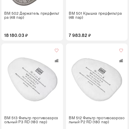
ВМ 502 Держатель предфильт
ВМ 501 Крышка предфильтра
ра (48 пар)
(48 пар)
18 180.03 ₽
7 983.82 ₽
Кол-
во
в
упаковке
180 пар
ВМ 513 Фильтр противоаэроз
ВМ 512 Фильтр противоаэрозо
ольный Р3 RD (180 пар)
льный Р2 RD (180 пар)