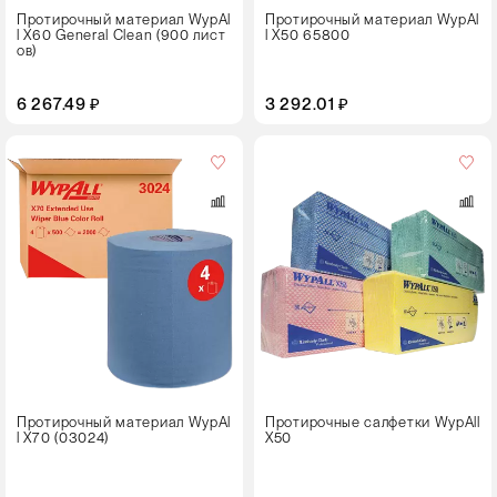
Протирочный материал WypAl
Протирочный материал WypAl
l X60 Genеral Clean (900 лист
l X50 65800
ов)
6 267.49 ₽
3 292.01 ₽
Кол-
во
в
упаковке
6 пачек
Цвет
Протирочный материал WypAl
Протирочные салфетки WypAll
l X70 (03024)
X50