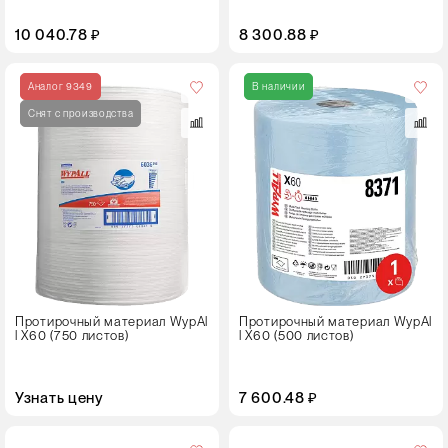
10 040.78 ₽
8 300.88 ₽
Цвет
Аналог 9349
В наличии
Снят с производства
Протирочный материал WypAl
Протирочный материал WypAl
l X60 (750 листов)
l X60 (500 листов)
Узнать цену
7 600.48 ₽
Кол-
во