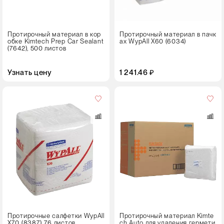
Протирочный материал в кор
Протирочный материал в пачк
обке Kimtech Prep Car Sealant
ах WypAll X60 (6034)
(7642), 500 листов
Узнать цену
1 241.46 ₽
Кол-
во
в
упаковке
12 пачек
Цвет
Протирочные салфетки WypAll
Протирочный материал Kimte
X70 (8387) 76 листов
ch Auto для удаления гермети