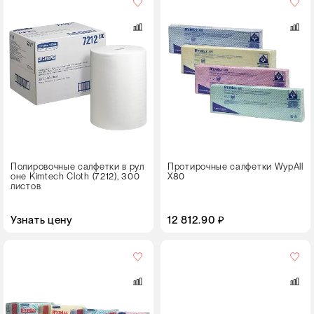
в
упаковке
10 пачек
Цвет
Полировочные салфетки в рул
Протирочные салфетки WypAll
оне Kimtech Cloth (7212), 300
X80
листов
Узнать цену
12 812.90 ₽
Цвет