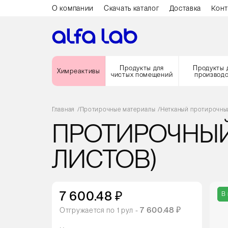
О компании
Скачать каталог
Доставка
Конт
Продукты для
Продукты 
Химреактивы
чистых помещений
производ
Главная
/
Протирочные материалы
/
Нетканый протирочный
ПРОТИРОЧНЫЙ 
ЛИСТОВ)
7 600.48 ₽
В
7 600.48 ₽
Отгружается по
1
рул -