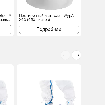
etech®
Протирочный материал WypAll
риалов
X60 (650 листов)
 мм
Подробнее
Акция
В