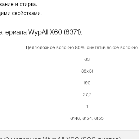
ание и стирка.
ими свойствами.
териала WypAll X60 (8371):
Целлюлозное волокно 80%, синтетическое волокно
63
38x31
190
27,7
1
6146, 6154, 6155