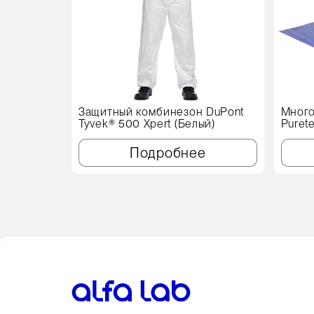
Защитный комбинезон DuPont
Много
Tyvek® 500 Xpert (Белый)
Puret
см, с
Подробнее