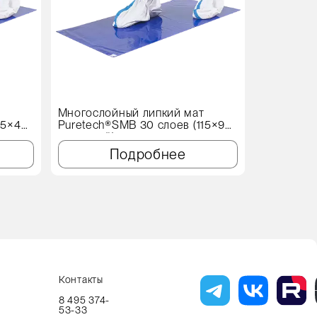
т
Многослойный липкий мат
Протироч
15×45
Puretech®SMB 30 слоев (115×90
X60 Genеr
см, синий)
Подробнее
Контакты
8 495 374-
53-33