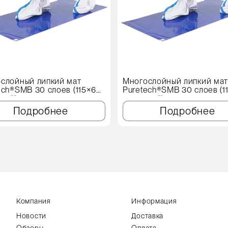
слойный липкий мат
Многослойный липкий ма
ech®SMB 30 слоев (115×60
Puretech®SMB 30 слоев (1
иний)
см, синий)
Подробнее
Подробнее
Компания
Информация
Новости
Доставка