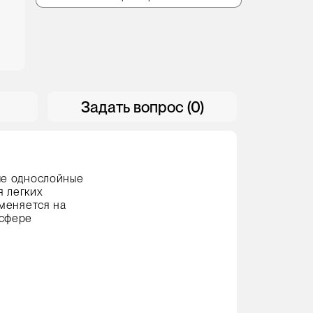
Задать вопрос (0)
ые однослойные
 легких
именяется на
 сфере