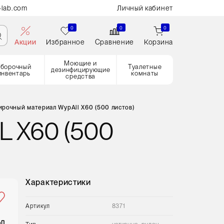
-lab.com
Личный кабинет
0
0
0
Акции
Избранное
Сравнение
Корзина
Моющие и
Уборочный
Туалетные
дезинфицирующие
инвентарь
комнаты
средства
ирочный материал WypAll X60 (500 листов)
 X60 (500
Характеристики
Артикул
8371