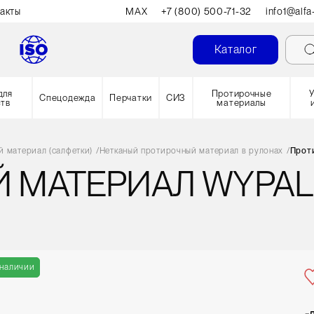
акты
MAX
+7 (800) 500-71-32
info1@alfa
Каталог
для
Протирочные
Спецодежда
Перчатки
СИЗ
ств
материалы
 материал (салфетки)
/
Нетканый протирочный материал в рулонах
/
Прот
МАТЕРИАЛ WYPALL
 наличии