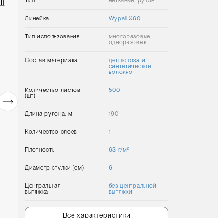
Тип
нетканые, рулон
Линейка
Wypall Х60
Тип использования
многоразовые,
одноразовые
Состав материала
целлюлоза и
синтетическое
волокно
Количество листов
500
(шт)
Длина рулона, м
190
Количество слоев
1
Плотность
63 г/м²
Диаметр втулки (см)
6
Центральная
без центральной
вытяжка
вытяжки
Все характеристики