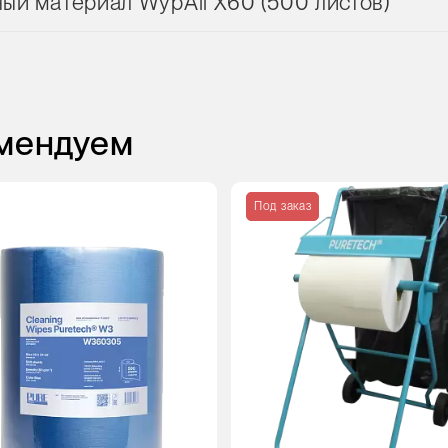
й материал WypAll X60 (500 листов)
омендуем
Под заказ