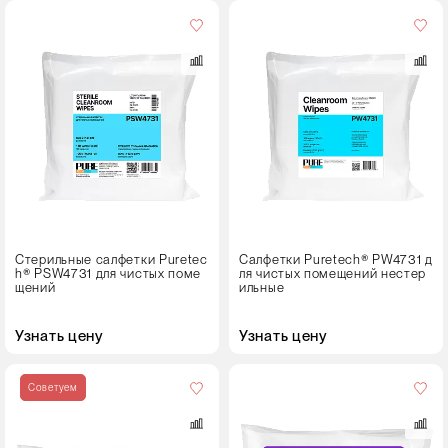
Размер
листа,
см
31⨯31
Кол-
во
в
упаковке
100 листов (2⨯50)
Стерильные салфетки Puretec
Салфетки Puretech® PW4731 д
h® PSW4731 для чистых поме
ля чистых помещений нестер
щений
ильные
Узнать цену
Узнать цену
Размер
листа,
Советуем
см
23⨯28