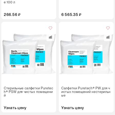
e 100 л
266.56 ₽
6 565.35 ₽
Размер
листа,
см
23⨯23
31⨯31
Кол-
во
в
упаковке
150 листов (2⨯75)
Стерильные салфетки Puretec
Салфетки Puretech® PW для ч
h® PSW для чистых помещени
истых помещений нестерильн
й
ые
Узнать цену
Узнать цену