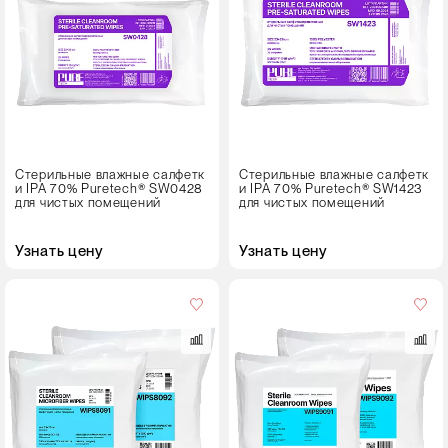
Кол-
во
в
упаковке
25 листов
Стерильные влажные салфетк
Стерильные влажные салфетк
и IPA 70% Puretech® SW0428
и IPA 70% Puretech® SW1423
для чистых помещений
для чистых помещений
Узнать цену
Узнать цену
Размер
листа,
см
23⨯23
31⨯31
Кол-
во