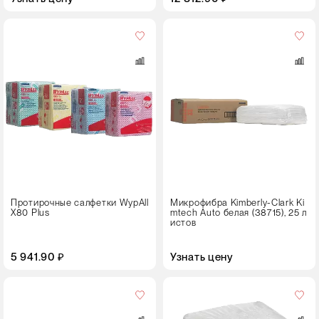
Цвет
Протирочные салфетки WypAll
Микрофибра Kimberly-Clark Ki
X80 Plus
mtech Auto белая (38715), 25 л
истов
5 941.90 ₽
Узнать цену
Кол-
во
в
упаковке