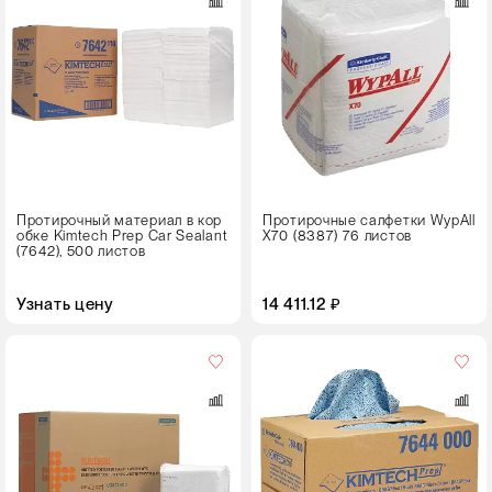
12 пачек
Цвет
Протирочный материал в кор
Протирочные салфетки WypAll
обке Kimtech Prep Car Sealant
X70 (8387) 76 листов
(7642), 500 листов
Узнать цену
14 411.12 ₽
Цвет