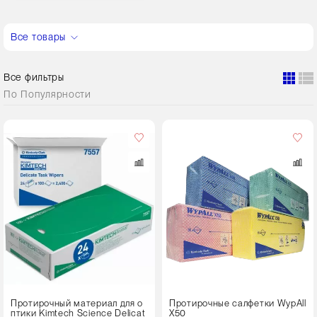
Все товары
Все фильтры
По
Популярности
Кол-
во
в
упаковке
6 пачек
Цвет
Протирочный материал для о
Протирочные салфетки WypAll
птики Kimtech Science Delicat
X50