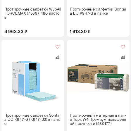
Протирочные салфетки WypAll
Протирочные салфетки Sontar
FORCEMAX (7569), 480 листо
a EC K947-S в пачке
в
8 963.33 ₽
1 613.30 ₽
Цвет
Протирочные салфетки Sontar
Протирочный материал в пачк
a DC K947-G (K947-S2) в пачк
е Торк W4 Премиум повышенн
е
ой прочности (530177)