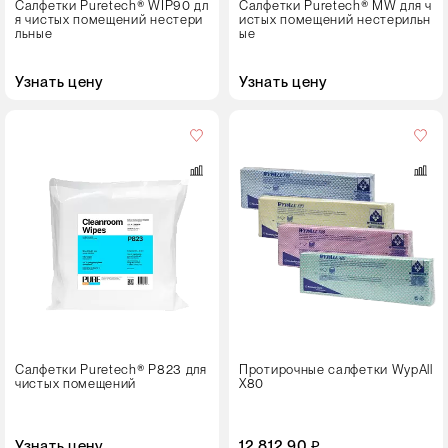
Салфетки Puretech® WIP90 дл
Салфетки Puretech® MW для ч
я чистых помещений нестери
истых помещений нестерильн
льные
ые
Узнать цену
Узнать цену
Кол-
во
в
упаковке
10 пачек
Цвет
Салфетки Puretech® P823 для
Протирочные салфетки WypAll
чистых помещений
X80
Узнать цену
12 812.90 ₽