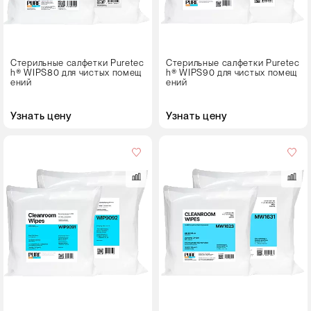
в
упаковке
100 листов (10⨯10)
Стерильные салфетки Puretec
Стерильные салфетки Puretec
Продуктовая
h® WIPS80 для чистых помещ
h® WIPS90 для чистых помещ
линейка
ений
ений
PURETECH WIPS9091
Узнать цену
Узнать цену
Размер
листа,
см
23⨯23
31⨯31
Кол-
во
в
упаковке
300 листов (3⨯100)