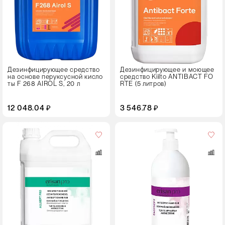
Канистра
Дезинфицирующее средство
Дезинфицирующее и моющее
на основе перуксусной кисло
средство Kiilto ANTIBACT FO
ты F 268 AIROL S, 20 л
RTE (5 литров)
12 048.04 ₽
3 546.78 ₽
Объем,
л
0,5
Тип
упаковки
Флакон с дозатором