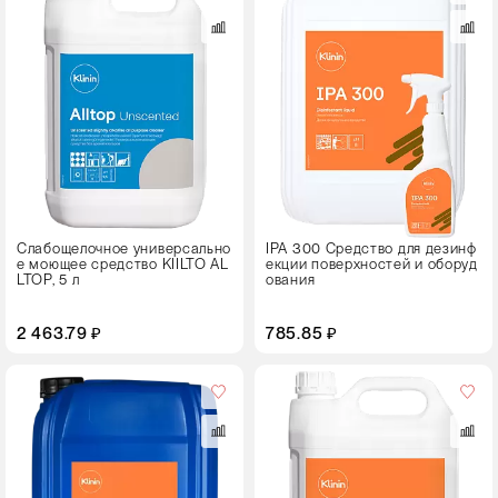
0,75
10
Тип
упаковки
Флакон с триггером
Слабощелочное универсально
IPA 300 Средство для дезинф
е моющее средство KIILTO AL
екции поверхностей и оборуд
LTOP, 5 л
ования
2 463.79 ₽
785.85 ₽
Объем,
л
5
Тип
упаковки