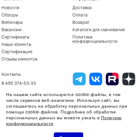
Новости
Доставка
Обзоры
Оплата
Вебинары
Возврат
Вакансии
Каталоги для скачивания
Сертификаты
Политика
конфиденциальности
Наши клиенты
Сертификация
Отзывы клиентов
Контакты
8 495 374-53-33
info7@alfa-lab.com
На нашем сайте используются cookie-файлы, в том
числе сервисов веб-аналитики. Используя сайт, вы
соглашаетесь на обработку персональных данных при
помощи cookie-файлов. Подробнее об обработке
Вся представленная на сайте информация, касающаяся технических
характеристик, наличия на складе, стоимости товаров, носит
персональных данных вы можете узнать в
Политике
информационный характер и ни при каких условиях не является
конфиденциальности
публичной офертой, определяемой положениями Статьи 437(2)
Гражданского кодекса РФ
0
0
0
Все права защищены 2026 © ООО "Компания Альфа-Лаб" ИНН