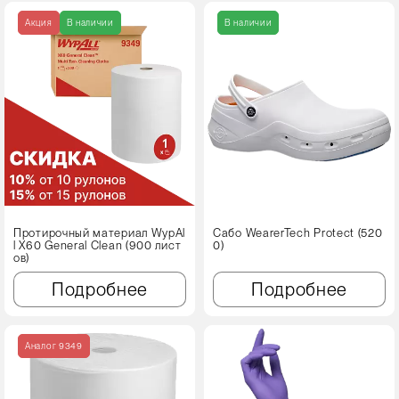
Акция
В наличии
В наличии
Протирочный материал WypAl
Сабо WearerTech Protect (520
l X60 Genеral Clean (900 лист
0)
ов)
Подробнее
Подробнее
Аналог 9349