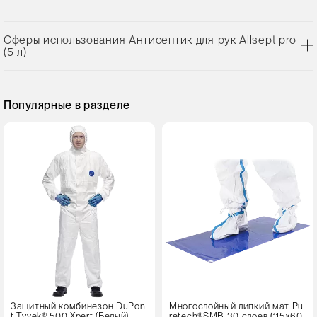
Сферы использования Антисептик для рук Allsept pro
(5 л)
Популярные в разделе
Защитный комбинезон DuPon
Многослойный липкий мат Pu
t Tyvek® 500 Xpert (Белый)
retech®SMB 30 слоев (115×60