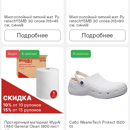
Многослойный липкий мат Pu
Многослойный липкий мат Pu
retech®SMB 30 слоев (115×45
retech®SMB 30 слоев (115×90
см, синий)
см, синий)
Подробнее
Подробнее
Акция
В наличии
В наличии
Протирочный материал WypAl
Сабо WearerTech Protect (520
l X60 Genеral Clean (900 лист
0)