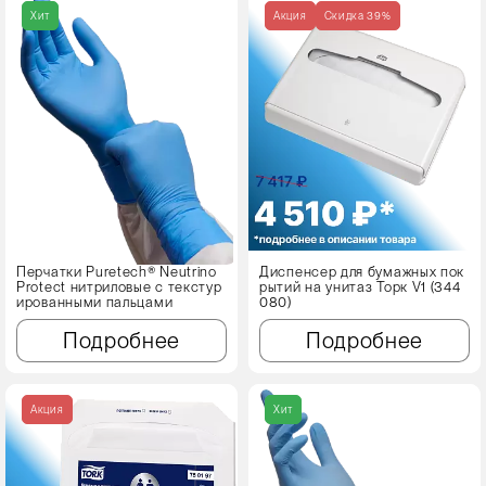
Хит
Акция
Cкидка 39%
Перчатки Puretech® Neutrino
Диспенсер для бумажных пок
Protect нитриловые с текстур
рытий на унитаз Торк V1 (344
ированными пальцами
080)
Подробнее
Подробнее
Акция
Хит