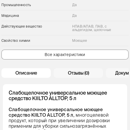
Промышленность
Да
Медицина
Да
Действующее вещество
НПАВ/АПАВ, ПАВ, с
альдегидом, щелочные
Свойство химии
Моющее
Все характеристики
Описание
Отзывы (0)
Докум
Слабощелочное универсальное моющее
средство KIILTO ALLTOP, 5 л
Слабощелочное универсальное моющее
средство KIILTO ALLTOP, 5 л,
многоцелевой
продукт, который при увеличении дозировки
применим для уборки сильнозагрязнённых