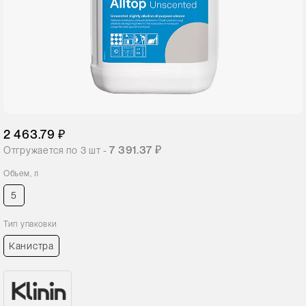
2 463.79 ₽
7 391.37 ₽
Отгружается по
3
шт -
Объем, л
5
Тип упаковки
Канистра