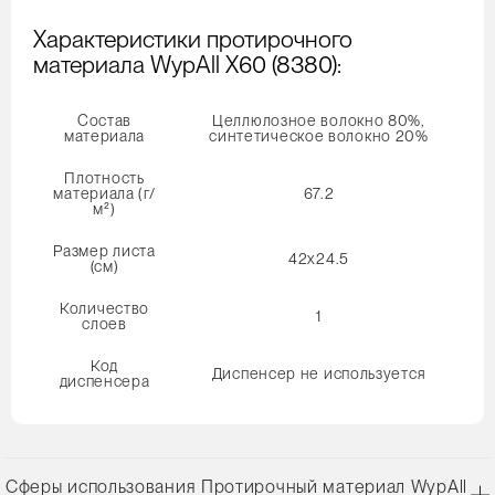
Характеристики протирочного
материала WypAll X60 (8380):
Состав
Целлюлозное волокно 80%,
материала
синтетическое волокно 20%
Плотность
материала (г/
67.2
м²)
Размер листа
42x24.5
(см)
Количество
1
слоев
Код
Диспенсер не используется
диспенсера
Сферы использования Протирочный материал WypAll