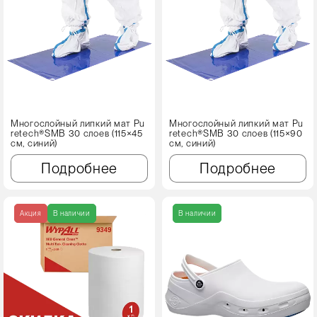
Многослойный липкий мат Pu
Многослойный липкий мат Pu
retech®SMB 30 слоев (115×45
retech®SMB 30 слоев (115×90
см, синий)
см, синий)
Подробнее
Подробнее
Акция
В наличии
В наличии