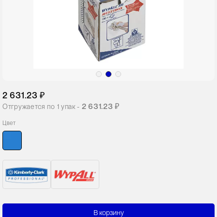
2 631.23 ₽
2 631.23 ₽
Отгружается по
1
упак -
Цвет
В корзину