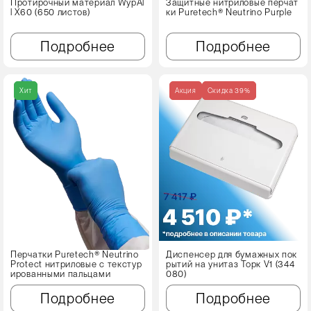
Протирочный материал WypAl
Защитные нитриловые перчат
l X60 (650 листов)
ки Puretech® Neutrino Purple
Подробнее
Подробнее
Хит
Акция
Cкидка 39%
Перчатки Puretech® Neutrino
Диспенсер для бумажных пок
Protect нитриловые с текстур
рытий на унитаз Торк V1 (344
ированными пальцами
080)
Подробнее
Подробнее