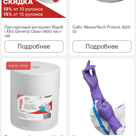
Протирочный материал WypAl
Сабо WearerTech Protect (520
l X60 Genеral Clean (900 лист
0)
ов)
Подробнее
Подробнее
Аналог 9349