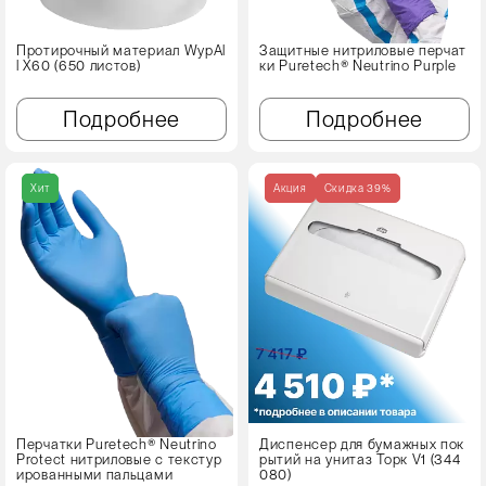
Протирочный материал WypAl
Защитные нитриловые перчат
l X60 (650 листов)
ки Puretech® Neutrino Purple
Подробнее
Подробнее
Хит
Акция
Cкидка 39%
Перчатки Puretech® Neutrino
Диспенсер для бумажных пок
Protect нитриловые с текстур
рытий на унитаз Торк V1 (344
ированными пальцами
080)