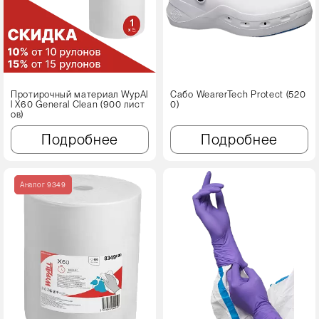
Протирочный материал WypAl
Сабо WearerTech Protect (520
l X60 Genеral Clean (900 лист
0)
ов)
Подробнее
Подробнее
Аналог 9349