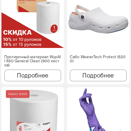
Протирочный материал WypAl
Сабо WearerTech Protect (520
l X60 Genеral Clean (900 лист
0)
ов)
Подробнее
Подробнее
Аналог 9349