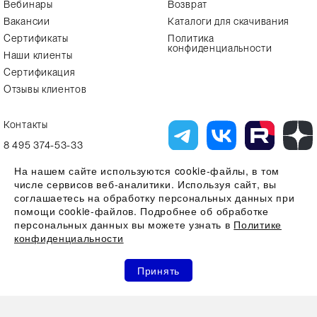
Вебинары
Возврат
Вакансии
Каталоги для скачивания
Сертификаты
Политика
конфиденциальности
Наши клиенты
Сертификация
Отзывы клиентов
Контакты
8 495 374-53-33
info7@alfa-lab.com
На нашем сайте используются cookie-файлы, в том
числе сервисов веб-аналитики. Используя сайт, вы
соглашаетесь на обработку персональных данных при
помощи cookie-файлов. Подробнее об обработке
Вся представленная на сайте информация, касающаяся технических
характеристик, наличия на складе, стоимости товаров, носит
персональных данных вы можете узнать в
Политике
информационный характер и ни при каких условиях не является
конфиденциальности
публичной офертой, определяемой положениями Статьи 437(2)
Гражданского кодекса РФ
0
0
0
Все права защищены 2026 © ООО "Компания Альфа-Лаб" ИНН
Принять
7731644966 | ОГРН 1107746123121
Акции
Избранное
Сравнение
Корзина