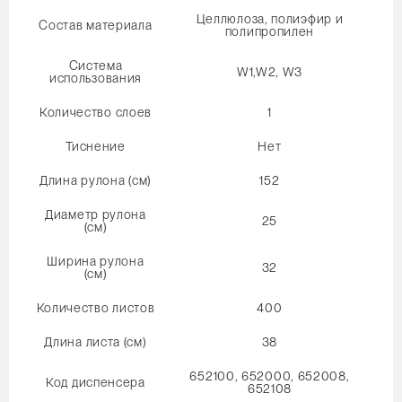
Целлюлоза, полиэфир и
Состав материала
полипропилен
Система
W1,W2, W3
использования
Количество слоев
1
Тиснение
Нет
Длина рулона (см)
152
Диаметр рулона
25
(см)
Ширина рулона
32
(см)
Количество листов
400
Длина листа (см)
38
652100, 652000, 652008,
Код диспенсера
652108