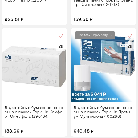
мфорт 1 литр (520511)
тенца в пачках Торк H3 Станд
арт Синглфолд (120108)
925.81 ₽
159.50 ₽
Цвет
Поставки прекращены
Двухслойные бумажные полот
Двухслойные бумажные полот
енца в пачках Торк H3 Комфо
енца в пачках Торк H2 Преми
рт Синглфолд (290184)
ум Мультифолд (100288)
188.66 ₽
640.48 ₽