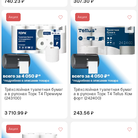
740.23 ₽
307.30 ₽
Цвет
Акция
Акция
Трёхслойная туалетная бумаг
Трёхслойная туалетная бумаг
а в рулонах Торк T4 Премиум
а в рулонах Торк T4 Tellus Ком
(243100)
форт (242400)
3 710.99 ₽
243.56 ₽
Кол-
во
Акция
в
упаковке