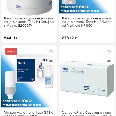
Двухслойные бумажные полот
Двухслойные бумажные полот
енца в рулоне Торк H1 Комфор
енца в пачках Торк H2 Advanc
т Матик (120067)
ed Multifold (471150)
844.11 ₽
278.12 ₽
Цвет
Акция
Мягкое мыло-пена Торк S4 Ко
Однослойные бумажные поло