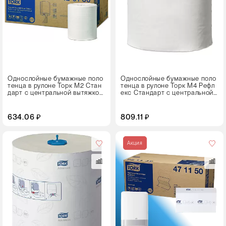
Однослойные бумажные поло
Однослойные бумажные поло
тенца в рулоне Торк M2 Стан
тенца в рулоне Торк M4 Рефл
дарт с центральной вытяжкой
екс Стандарт с центральной
(120166)
вытяжкой и со съемной втулко
й (120000)
634.06 ₽
809.11 ₽
Кол-
во
Акция
в
упаковке
21 пачка