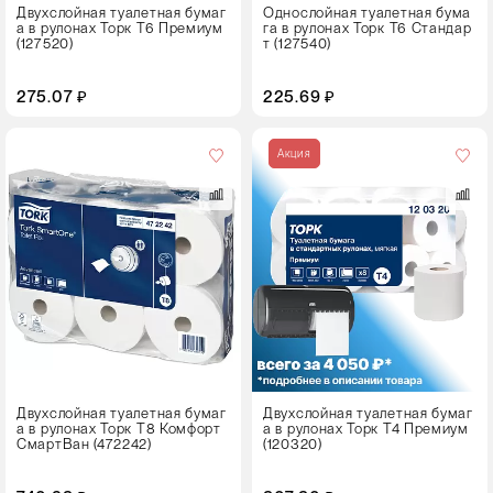
Двухслойная туалетная бумаг
Однослойная туалетная бума
а в рулонах Торк T6 Премиум
га в рулонах Торк T6 Стандар
(127520)
т (127540)
275.07 ₽
225.69 ₽
Кол-
во
Акция
в
упаковке
8 штук
Цвет
Двухслойная туалетная бумаг
Двухслойная туалетная бумаг
а в рулонах Торк Т8 Комфорт
а в рулонах Торк T4 Премиум
СмартВан (472242)
(120320)