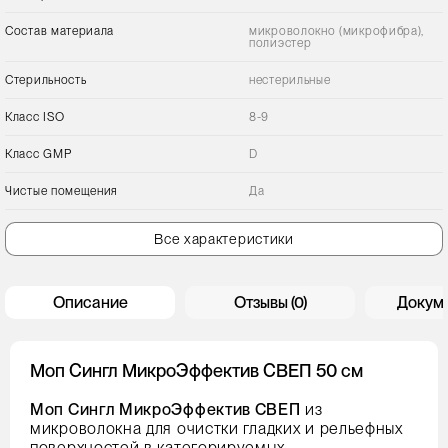
Состав материала
микроволокно (микрофибра),
полиэстер
Стерильность
нестерильные
Класс ISO
8-9
Класс GMP
D
Чистые помещения
Да
Все характеристики
Описание
Отзывы (0)
Докум
Моп Сингл МикроЭффектив СВЕП 50 см
Моп Сингл МикроЭффектив СВЕП
из
микроволокна для очистки гладких и рельефных
поверхностей в категорируемых,