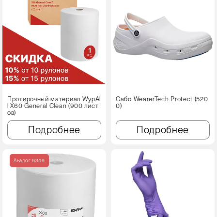
Протирочный материал WypAl
Сабо WearerTech Protect (520
l X60 Genеral Clean (900 лист
0)
ов)
Подробнее
Подробнее
Аналог 9349