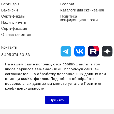
Вебинары
Возврат
Вакансии
Каталоги для скачивания
Сертификаты
Политика
конфиденциальности
Наши клиенты
Сертификация
Отзывы клиентов
Контакты
8 495 374-53-33
info7@alfa-lab.com
На нашем сайте используются cookie-файлы, в том
числе сервисов веб-аналитики. Используя сайт, вы
соглашаетесь на обработку персональных данных при
помощи cookie-файлов. Подробнее об обработке
Вся представленная на сайте информация, касающаяся технических
характеристик, наличия на складе, стоимости товаров, носит
персональных данных вы можете узнать в
Политике
информационный характер и ни при каких условиях не является
конфиденциальности
публичной офертой, определяемой положениями Статьи 437(2)
Гражданского кодекса РФ
0
0
0
Все права защищены 2026 © ООО "Компания Альфа-Лаб" ИНН
Принять
7731644966 | ОГРН 1107746123121
Акции
Избранное
Сравнение
Корзина