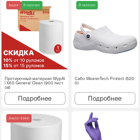
Акция
В наличии
В наличии
Протирочный материал WypAl
Сабо WearerTech Protect (520
l X60 Genеral Clean (900 лист
0)
ов)
Подробнее
Подробнее
Аналог 9349