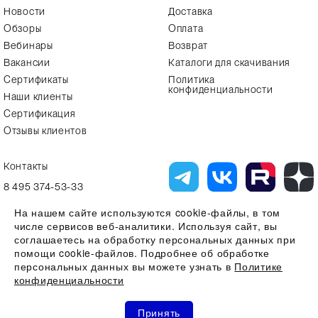
Новости
Доставка
Обзоры
Оплата
Вебинары
Возврат
Вакансии
Каталоги для скачивания
Сертификаты
Политика
конфиденциальности
Наши клиенты
Сертификация
Отзывы клиентов
Контакты
8 495 374-53-33
info7@alfa-lab.com
На нашем сайте используются cookie-файлы, в том
числе сервисов веб-аналитики. Используя сайт, вы
соглашаетесь на обработку персональных данных при
помощи cookie-файлов. Подробнее об обработке
Вся представленная на сайте информация, касающаяся технических
характеристик, наличия на складе, стоимости товаров, носит
персональных данных вы можете узнать в
Политике
информационный характер и ни при каких условиях не является
конфиденциальности
публичной офертой, определяемой положениями Статьи 437(2)
Гражданского кодекса РФ
0
0
0
Все права защищены 2026 © ООО "Компания Альфа-Лаб" ИНН
Принять