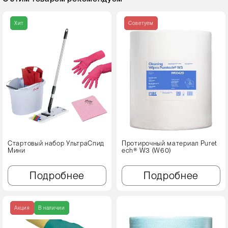
Хит
Советуем
Стартовый набор УльтраСпид
Протирочный материал Puret
Мини
ech® W3 (W60)
Подробнее
Подробнее
Акция
В наличии