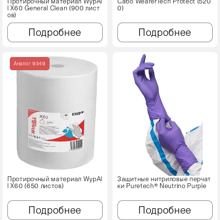
Протирочный материал WypAl
Сабо WearerTech Protect (520
l X60 Genеral Clean (900 лист
0)
ов)
Подробнее
Подробнее
Аналог 9349
Протирочный материал WypAl
Защитные нитриловые перчат
l X60 (650 листов)
ки Puretech® Neutrino Purple
Подробнее
Подробнее