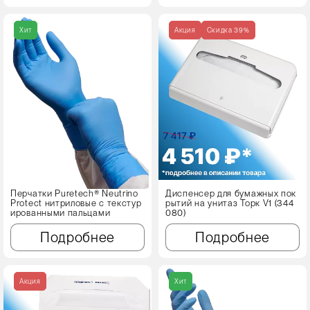
Хит
Акция
Cкидка 39%
Перчатки Puretech® Neutrino
Диспенсер для бумажных пок
Protect нитриловые с текстур
рытий на унитаз Торк V1 (344
ированными пальцами
080)
Подробнее
Подробнее
Акция
Хит