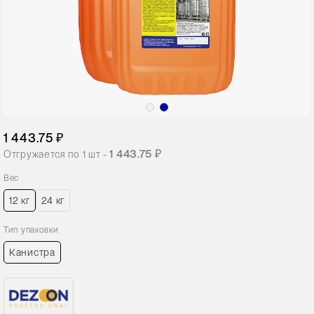
1 443.75 ₽
1 443.75 ₽
Отгружается по
1
шт -
Вес
12 кг
24 кг
Тип упаковки
Канистра