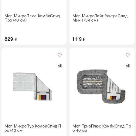
Моп МикроПлюс КомбиСпид
Моп МикроЛайт УльтраСпид
Про (40 см)
Мини (34 см)
829 ₽
1 119 ₽
Цвет
Размер,
см
40
Моп МикроПур КомбиСпид П
Моп ТриоПлюс КомбиСпид Пр
ро (40 см)
о 40 см