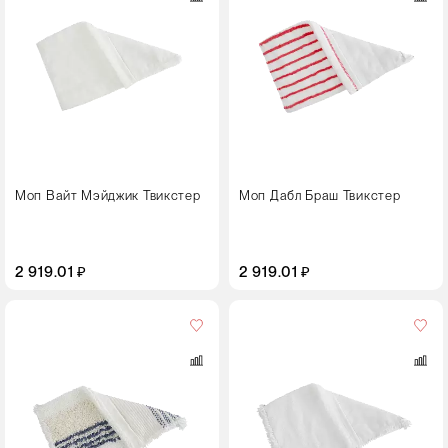
Моп Вайт Мэйджик Твикстер
Моп Дабл Браш Твикстер
2 919.01 ₽
2 919.01 ₽
Цвет
Размер,
см
40