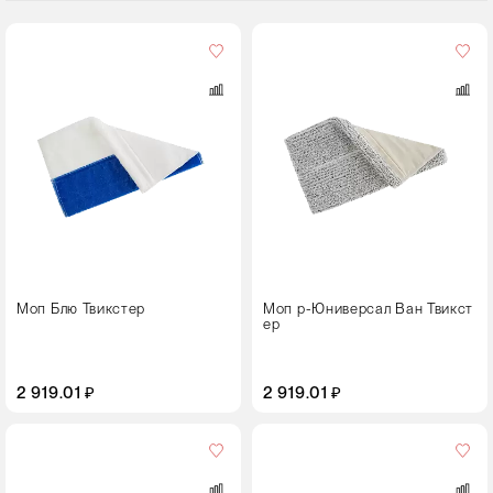
Цвет
Размер,
см
40
Моп Блю Твикстер
Моп р-Юниверсал Ван Твикст
ер
2 919.01 ₽
2 919.01 ₽
Размер,
см
40