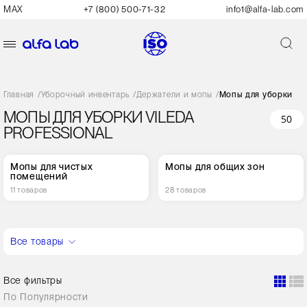
MAX
+7 (800) 500-71-32
info1@alfa-lab.com
Главная
/
Уборочный инвентарь
/
Держатели и мопы
/
Мопы для уборки
МОПЫ ДЛЯ УБОРКИ VILEDA
50
PROFESSIONAL
Мопы для чистых
Мопы для общих зон
помещений
11 товаров
28 товаров
Все товары
Все фильтры
По
Популярности