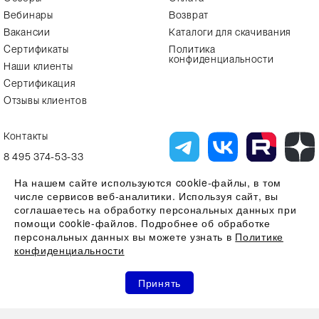
Вебинары
Возврат
Вакансии
Каталоги для скачивания
Сертификаты
Политика
конфиденциальности
Наши клиенты
Сертификация
Отзывы клиентов
Контакты
8 495 374-53-33
info7@alfa-lab.com
На нашем сайте используются cookie-файлы, в том
числе сервисов веб-аналитики. Используя сайт, вы
соглашаетесь на обработку персональных данных при
помощи cookie-файлов. Подробнее об обработке
Вся представленная на сайте информация, касающаяся технических
характеристик, наличия на складе, стоимости товаров, носит
персональных данных вы можете узнать в
Политике
информационный характер и ни при каких условиях не является
конфиденциальности
публичной офертой, определяемой положениями Статьи 437(2)
Гражданского кодекса РФ
0
0
0
Все права защищены 2026 © ООО "Компания Альфа-Лаб" ИНН
Принять
7731644966 | ОГРН 1107746123121
Акции
Избранное
Сравнение
Корзина