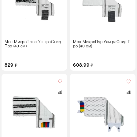
40
Моп МикроПлюс УльтраСпид
Моп МикроПур УльтраСпид П
Про (40 см)
ро (40 см)
829 ₽
608.99 ₽
Цвет
Размер,
см
34