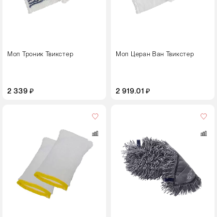
Моп Троник Твикстер
Моп Церан Ван Твикстер
2 339 ₽
2 919.01 ₽
Цвет
Размер,
см
50