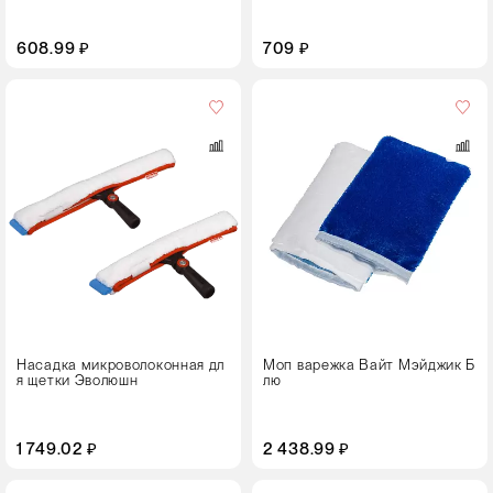
608.99 ₽
709 ₽
Цвет
Насадка микроволоконная дл
Моп варежка Вайт Мэйджик Б
я щетки Эволюшн
лю
1 749.02 ₽
2 438.99 ₽
Цвет