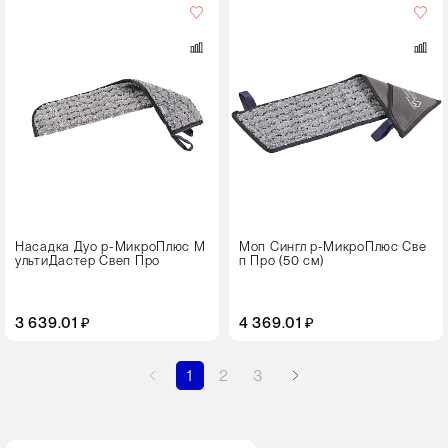
Размер,
см
50
Насадка Дуо р-МикроПлюс М
Моп Сингл р-МикроПлюс Све
ультиДастер Свеп Про
п Про (50 см)
3 639.01 ₽
4 369.01 ₽
1
2
3