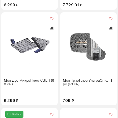
6 299 ₽
7 729.01 ₽
Цвет
Размер,
см
40
Моп Дуо МикроПлюс СВЕП (5
Моп ТриоПлюс УльтраСпид П
0 см)
ро (40 см)
6 299 ₽
709 ₽
Цвет
В наличии