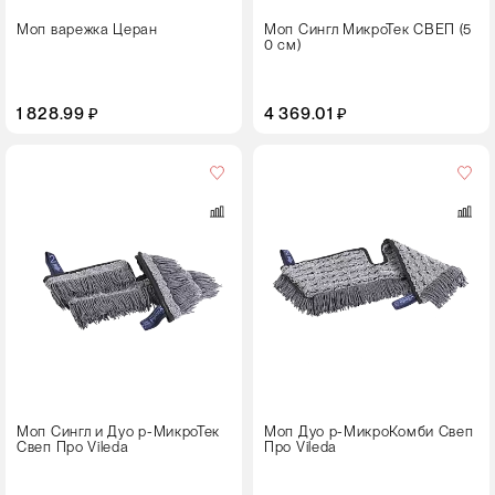
Моп варежка Церан
Моп Сингл МикроТек СВЕП (5
0 см)
1 828.99 ₽
4 369.01 ₽
Цвет
Размер,
см
85
Моп Сингл и Дуо р-МикроТек
Моп Дуо р-МикроКомби Свеп
Свеп Про Vileda
Про Vileda