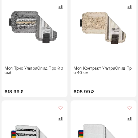
Размер,
см
40
Моп Трио УльтраСпид Про (40
Моп Контракт УльтраСпид Пр
см)
о 40 см
618.99 ₽
608.99 ₽
Цвет
Размер,
см