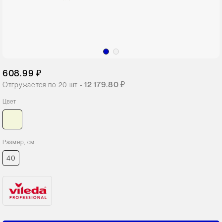
608.99 ₽
12 179.80 ₽
Отгружается по
20
шт -
Цвет
Размер, см
40