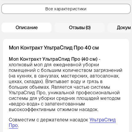
Все характеристики
Описание
Отзывы (0)
Докум
Моп Контракт УльтраСпид Про 40 см
Моп Контракт УльтраСпид Про (40 см)
-
хлопковый моп для ежедневной уборки
помещений с большим количеством загрязнений
(на кухнях, в санузлах, мастерских, автосалонах,
цехах, складах). Впитывает воду и грязь в
больших объемах. Является частью системы
УльтраСпид Про, уникальной профессиональной
системы для уборки средних площадей методом
«ведро-вода» с запатентованным
высокоэффективным отжимом насадок.
Совместим с держателем насадок
УльтраСпид
Про
.