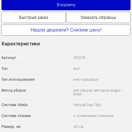
В корзину
Быстрый заказ
Заказать образцы
Нашли дешевле? Снизим цену!
Характеристики
Артикул
167275
Тип
моп
Тип использования
многоразовые
Метод уборки
для уборки методом ведро -
вода
Сиcтема Vileda
УльтраСпид Про
Система отжима
с туннельным отжимом
Размер, см
40 см