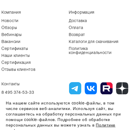
Компания
Информация
Новости
Доставка
Обзоры
Оплата
Вебинары
Возврат
Вакансии
Каталоги для скачивания
Сертификаты
Политика
конфиденциальности
Наши клиенты
Сертификация
Отзывы клиентов
Контакты
8 495 374-53-33
info7@alfa-lab.com
На нашем сайте используются cookie-файлы, в том
числе сервисов веб-аналитики. Используя сайт, вы
соглашаетесь на обработку персональных данных при
помощи cookie-файлов. Подробнее об обработке
Вся представленная на сайте информация, касающаяся технических
характеристик, наличия на складе, стоимости товаров, носит
персональных данных вы можете узнать в
Политике
информационный характер и ни при каких условиях не является