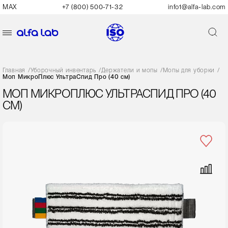
MAX
+7 (800) 500-71-32
info1@alfa-lab.com
Главная
/
Уборочный инвентарь
/
Держатели и мопы
/
Мопы для уборки
/
Моп МикроПлюс УльтраСпид Про (40 см)
МОП МИКРОПЛЮС УЛЬТРАСПИД ПРО (40
СМ)