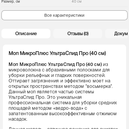
Размер, см
40 см
Все характеристики
Описание
Отзывы (0)
Докум
Моп МикроПлюс УльтраСпид Про (40 см)
Моп МикроПлюс УльтраСпид Про (40 см)
из
микроволокна с абразивными полосками для
уборки рельефных и гладких поверхностей.
Оттирает загрязнения и эффективно моет на
открытых пространствах методом "восьмерка".
Данный моп является частью системы
УльтраСпид Про. Это уникальная
профессиональная система для уборки средних
площадей методом «ведро-вода» с
запатентованным высокоэффективным отжимом
насадок.