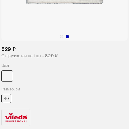
829 ₽
829 ₽
Отгружается по
1
шт -
Цвет
Размер, см
40