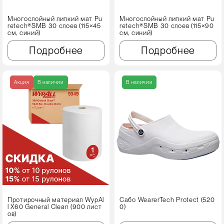
Многослойный липкий мат Pu
Многослойный липкий мат Pu
retech®SMB 30 слоев (115×45
retech®SMB 30 слоев (115×90
см, синий)
см, синий)
Подробнее
Подробнее
Акция
В наличии
В наличии
Протирочный материал WypAl
Сабо WearerTech Protect (520
l X60 Genеral Clean (900 лист
0)
ов)