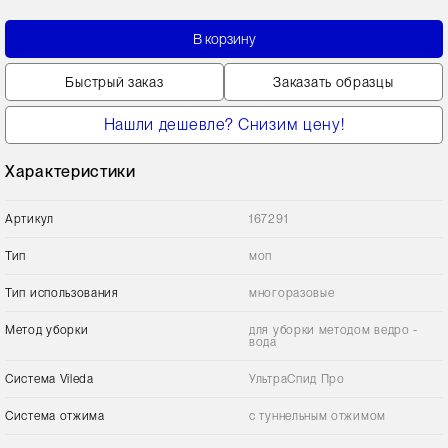
В корзину
Быстрый заказ
Заказать образцы
Нашли дешевле? Снизим цену!
Характеристики
Артикул
167291
Тип
моп
Тип использования
многоразовые
Метод уборки
для уборки методом ведро -
вода
Сиcтема Vileda
УльтраСпид Про
Система отжима
с туннельным отжимом