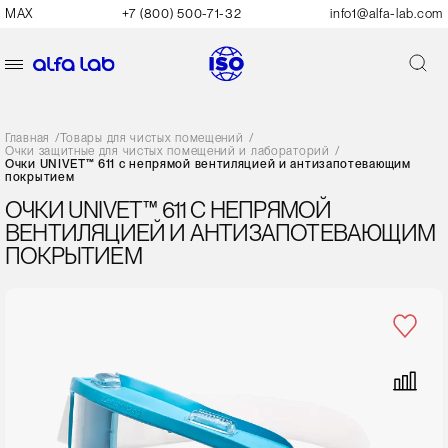
MAX
+7 (800) 500-71-32
info1@alfa-lab.com
Главная
/
Товары для чистых помещений
/
Очки защитные для чистых помещений и лабораторий
/
Очки UNIVET™ 611 с непрямой вентиляцией и антизапотевающим
покрытием
ОЧКИ UNIVET™ 611 С НЕПРЯМОЙ
ВЕНТИЛЯЦИЕЙ И АНТИЗАПОТЕВАЮЩИМ
ПОКРЫТИЕМ