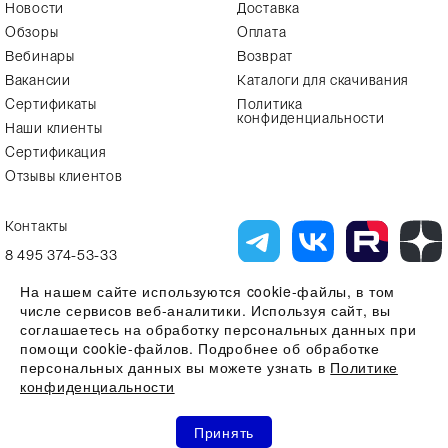
Новости
Доставка
Обзоры
Оплата
Вебинары
Возврат
Вакансии
Каталоги для скачивания
Сертификаты
Политика
конфиденциальности
Наши клиенты
Сертификация
Отзывы клиентов
Контакты
8 495 374-53-33
info7@alfa-lab.com
На нашем сайте используются cookie-файлы, в том
числе сервисов веб-аналитики. Используя сайт, вы
соглашаетесь на обработку персональных данных при
помощи cookie-файлов. Подробнее об обработке
Вся представленная на сайте информация, касающаяся технических
характеристик, наличия на складе, стоимости товаров, носит
персональных данных вы можете узнать в
Политике
информационный характер и ни при каких условиях не является
конфиденциальности
публичной офертой, определяемой положениями Статьи 437(2)
Гражданского кодекса РФ
0
0
0
Все права защищены 2026 © ООО "Компания Альфа-Лаб" ИНН
Принять
7731644966 | ОГРН 1107746123121