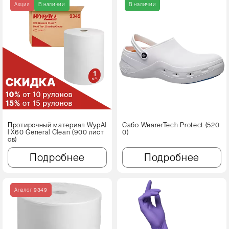
Акция
В наличии
В наличии
Протирочный материал WypAl
Сабо WearerTech Protect (520
l X60 Genеral Clean (900 лист
0)
ов)
Подробнее
Подробнее
Аналог 9349