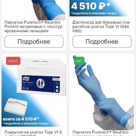
Перчатки Puretech® Neutrino
Диспенсер для бумажных пок
Protect нитриловые с текстур
рытий на унитаз Торк V1 (344
ированными пальцами
080)
Подробнее
Подробнее
Акция
Хит
Покрытия на унитаз Торк V1 К
Перчатки Puretech® Neutrino