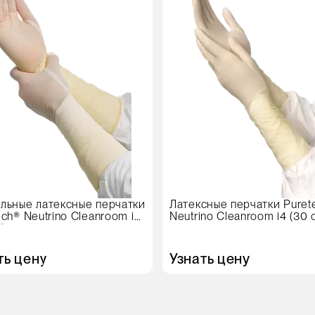
в
овке
упаковке
ар
25 пар
ер
Размер
S
M
L
XL
льные латексные перчатки
Латексные перчатки Puret
ech® Neutrino Cleanroom i6
Neutrino Cleanroom i4 (30 
)
ть цену
Узнать цену