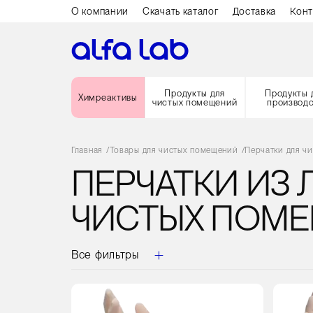
О компании
Скачать каталог
Доставка
Конт
Продукты для
Продукты 
Химреактивы
чистых помещений
производ
Главная
/
Товары для чистых помещений
/
Перчатки для ч
ПЕРЧАТКИ ИЗ 
ЧИСТЫХ ПОМ
Все фильтры
Кол-
Кол-
во
во