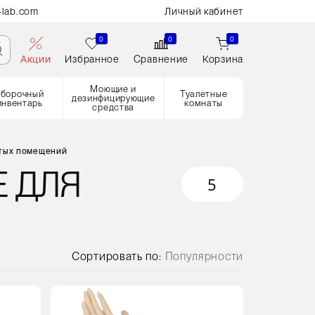
-lab.com
Личный кабинет
0
0
0
Акции
Избранное
Сравнение
Корзина
Моющие и
Уборочный
Туалетные
дезинфицирующие
инвентарь
комнаты
средства
стых помещений
Е ДЛЯ
5
Сортировать по:
Популярности