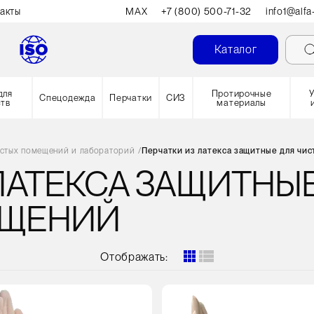
акты
MAX
+7 (800) 500-71-32
info1@alfa
Каталог
для
Протирочные
Спецодежда
Перчатки
СИЗ
ств
материалы
истых помещений и лабораторий
/
Перчатки из латекса защитные для чи
ЛАТЕКСА ЗАЩИТНЫ
ЕЩЕНИЙ
Отображать:
Кол-
во