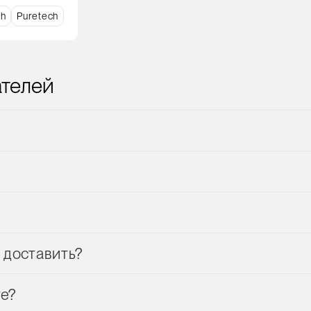
ch
Puretech
ателей
 доставить?
те?