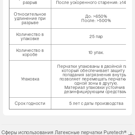
разрыв
После ускоренного старения: ≥14 МП
Относительное
До: >650%
удлинение при
После: >500%
разрыве
Количество в
25 пар
упаковке
Количество в
10 упак.
коробе
Перчатки упакованы в двойной пакет
который обеспечивает защиту от
попадания загрязнения внутрь и
Упаковка
позволяет перемещать перчатки из
одной зоны в другую.
Материал упаковки устойчив к
дезинфицирующим средствам.
Срок годности
5 лет с даты производства
Сферы использования Латексные перчатки Puretech®