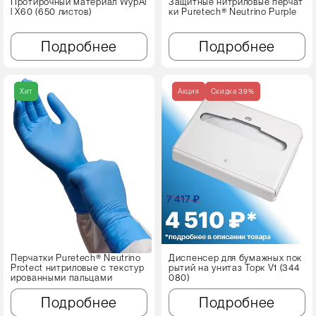
Протирочный материал WypAl
Защитные нитриловые перчат
l X60 (650 листов)
ки Puretech® Neutrino Purple
Подробнее
Подробнее
Хит
Акция
Cкидка 39%
Перчатки Puretech® Neutrino
Диспенсер для бумажных пок
Protect нитриловые с текстур
рытий на унитаз Торк V1 (344
ированными пальцами
080)
Подробнее
Подробнее