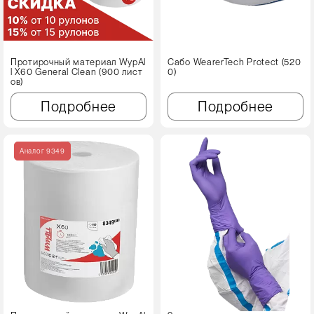
Протирочный материал WypAl
Сабо WearerTech Protect (520
l X60 Genеral Clean (900 лист
0)
ов)
Подробнее
Подробнее
Аналог 9349