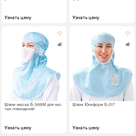
60-62
Узнать цену
Узнать цену
64-66
Размер
72-74
55-62
Рост
146-152
158-164
170-176
Шлем-маска Б-369М для чис
Шлем Юниформ Б-217
тых помещений
Узнать цену
Узнать цену