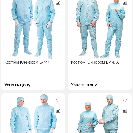
мужской
Размер
40-42
44-46
48-50
52-54
Костюм Юниформ Б-147
Костюм Юниформ Б-147А
54-56
56-58
Узнать цену
Узнать цену
60-62
Пол
64-66
женский
Рост
мужской
158-164
Размер
170-176