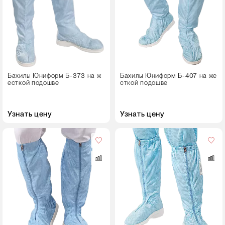
38
39
40
41
Бахилы Юниформ Б-373 на ж
Бахилы Юниформ Б-407 на же
42
есткой подошве
сткой подошве
43
44
Узнать цену
Узнать цену
45
Размер
46
35
47
36
Рост
37
38
170-176
39
182-188