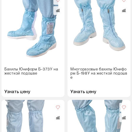
35
68-70
36
70
37
76-78
38
Рост
39
170-176
40
41
Бахилы Юниформ Б-373У на
Многоразовые бахилы Юнифо
42
жесткой подошве
рм Б-198У на жесткой подошв
е
43
44
Узнать цену
Узнать цену
45
Размер
46
35
36
37