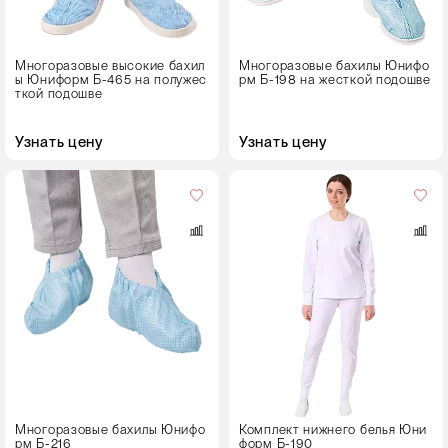
40
194-200
41
Многоразовые высокие бахил
Многоразовые бахилы Юнифо
42
ы Юниформ Б-465 на полужес
рм Б-198 на жесткой подошве
ткой подошве
43
44
Узнать цену
Узнать цену
45
Пол
46
женский
47
мужской
Рост
Размер
146-152
40-42
170-176
44-46
48-50
52-54
Многоразовые бахилы Юнифо
Комплект нижнего белья Юни
рм Б-216
форм Б-190
56-58