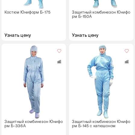
50-52
Костюм Юниформ Б-175
Защитный комбинезон Юнифо
рм Б-150А
52-54
56-58
Узнать цену
Узнать цену
60-62
Пол
64-66
женский
Рост
мужской
158-164
Размер
170-176
44-46
182-188
48-50
52-54
56-58
Защитный комбинезон Юнифо
Защитный комбинезон Юнифо
рм Б-336A
рм Б-145 с капюшоном
60-62