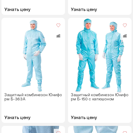
Рост
Узнать цену
Узнать цену
158-164
Пол
170-176
женский
182-188
мужской
Размер
40-42
44-46
48-50
52-54
Защитный комбинезон Юнифо
Защитный комбинезон Юнифо
рм Б-363A
рм Б-150 с капюшоном
56-58
60-62
Узнать цену
Узнать цену
64-66
Размер
66-68